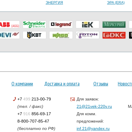
ЭНЕРГИЯ
ЭРА (ERA)
О компании
Доставка и оплата
Отзывы
Новост
+7
499
213-00-79
Для заявок:
(тел. / факс)
21@21vek-220v.ru
M
+7
916
856-69-17
Для комм.
8-800-707-85-47
предложений:
(бесплатно по РФ)
inf.21@yandex.ru