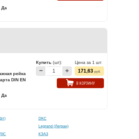
Да
Купить
(шт):
Цена за 1 шт:
171,63
руб.
ажная рейка
арта DIN EN
В КОРЗИНУ
Да
афт)
DKC
Legrand (Легран)
RIC
КЭАЗ