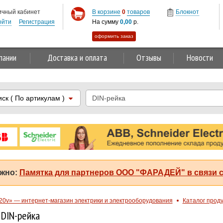
ичный кабинет
В корзине
0
товаров
Блокнот
ойти
Регистрация
На сумму
0,00
р.
оформить заказ
пании
Доставка и оплата
Отзывы
Новости
иск
( По артикулам )
жно:
Памятка для партнеров ООО "ФАРАДЕЙ" в связи с
20v» — интернет-магазин электрики и электрооборудования
Каталог прод
 DIN-рейка