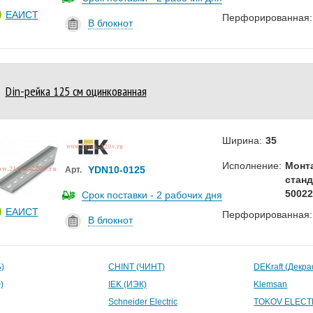
ЕАИСТ
Перфорированная:
В блокнот
Din-рейка 125 см оцинкованная
Ширина:
35
Исполнение:
Монт
YDN10-0125
Арт.
станд
50022
Срок поставки - 2 рабочих дня
ЕАИСТ
Перфорированная:
В блокнот
)
CHINT (ЧИНТ)
DEKraft (Декр
)
IEK (ИЭК)
Klemsan
Schneider Electric
TOKOV ELECT