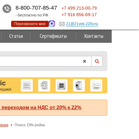
8-800-707-85-47
+7
499
213-00-79
+7
916
856-69-17
- бесплатно по РФ
Перезвоните мне
21@21vek-220v.ru
Статьи
Сертификаты
Контакты
 переходом на НДС от 20% к 22%
укции
Поиск: DIN-рейка