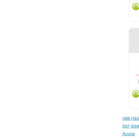
ABB (АББ
EKF (ЕКФ
RuVinil