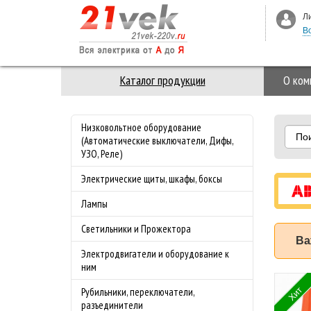
Л
В
Каталог продукции
О ком
Низковольтное оборудование
По
(Автоматические выключатели, Дифы,
УЗО, Реле)
Электрические щиты, шкафы, боксы
Лампы
Светильники и Прожектора
Ва
Электродвигатели и оборудование к
ним
 3-ая Стекло M-
Специальное
Хит
Рубильники, переключатели,
nce Merten
предложение на
разъединители
з
майские праздники!!!