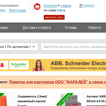
ичный кабинет
В корзине
0
товаров
Блокнот
ойти
Регистрация
На сумму
0,00
р.
оформить заказ
пании
Доставка и оплата
Отзывы
Новости
иск
( По артикулам )
жно:
Памятка для партнеров ООО "ФАРАДЕЙ" в связи с
Хит продаж!
Соединитель 2,5мм2
Автомат ABB
оранжевый Legrand
MS116-4.0 50 
Capvis
регулируемо