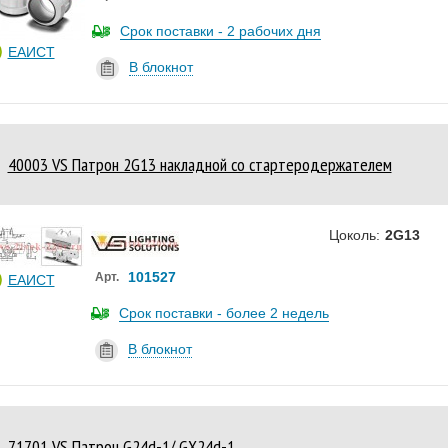
Срок поставки - 2 рабочих дня
ЕАИСТ
В блокнот
40003 VS Патрон 2G13 накладной со стартеродержателем
Цоколь:
2G13
101527
Арт.
ЕАИСТ
Срок поставки - более 2 недель
В блокнот
71701 VS Патрон G24d-1/ GX24d-1