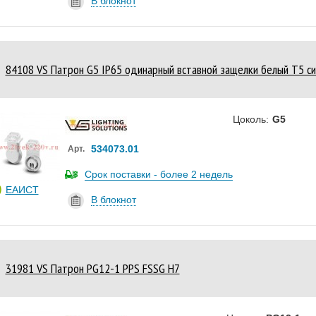
В блокнот
84108 VS Патрон G5 IP65 одинарный вставной защелки белый T5 с
Цоколь:
G5
534073.01
Арт.
Срок поставки - более 2 недель
ЕАИСТ
В блокнот
31981 VS Патрон PG12-1 PPS FSSG H7