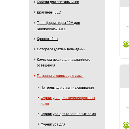
Кабели для светильников
Драйверы LED
Трансформаторы 12V для
галогенных ламп
Кронштейны
Фотореле (датчик ночь-день)
Комплектующие для аварийного
освещения
Патроны и клипсы для ламп
Патроны для ламп накаливания
Фурнитура для люминисцентных
ламп
Фурнитура для галогеновых ламп
Фурнитура для