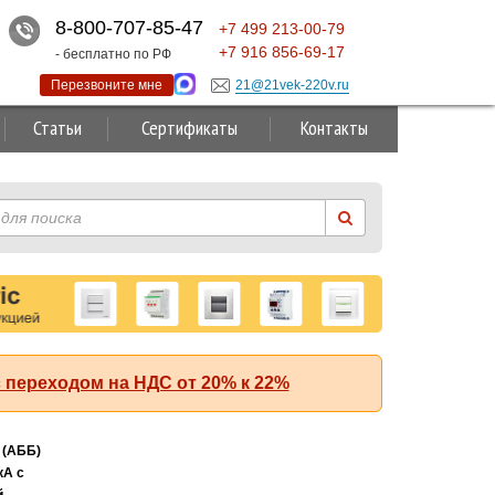
8-800-707-85-47
+7
499
213-00-79
+7
916
856-69-17
- бесплатно по РФ
Перезвоните мне
21@21vek-220v.ru
Статьи
Сертификаты
Контакты
 переходом на НДС от 20% к 22%
Суперакция!
 (АББ)
кА с
й