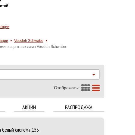
итой
акции
укции
Vossloh Schwabe
юминисцентных ламп Vossloh Schwabe
Отображать:
АКЦИИ
РАСПРОДАЖА
а белый система 153