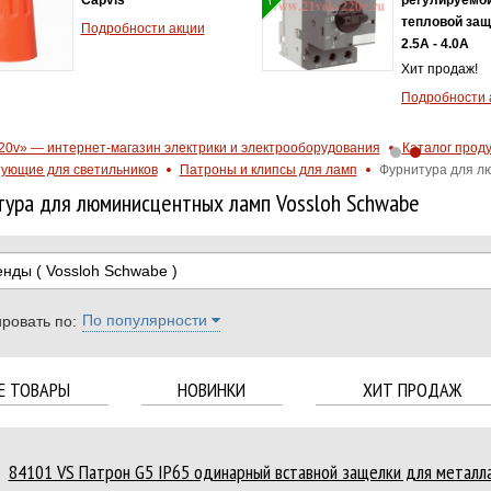
тепловой защ
Подробности акции
2.5A - 4.0А
Хит продаж!
Подробности 
20v» — интернет-магазин электрики и электрооборудования
Каталог прод
ующие для светильников
Патроны и клипсы для ламп
Фурнитура для л
ура для люминисцентных ламп Vossloh Schwabe
енды
( Vossloh Schwabe )
По популярности
ровать по:
Е ТОВАРЫ
НОВИНКИ
ХИТ ПРОДАЖ
84101 VS Патрон G5 IP65 одинарный вставной защелки для металл