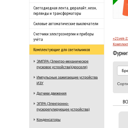
Бесплатная доставка
Светодиодная лента, дюралайт, неон,
бности акции
по Москве в
гирлянды и трансформаторы
преддверии сезона
Силовые автоматические выключатели
шашлыков.
Подробности акции
Счетчики электроэнергии и приборы
«21vek-2
учёта
Комплект
Комплектующие для светильников
Фурнит
ЭМПРА (Электро-механическое
пусковое устройства)(дроселя)
Бр
Импульсные зажигающие устройства
ИЗУ
Сорти
Датчики движения
ВС
ЭПРА (Электронно-
пускорегулирующее устройства)
Конденсаторы