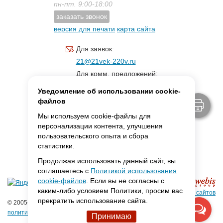
пн-пт. 9:00-18:00
заказать звонок
версия для печати
карта сайта
Для заявок:
21@21vek-220v.ru
Для комм. предложений:
inf.21@yandex.ru
Уведомление об использовании cookie-
Для светотехники:
файлов
svet.21vek@mail.ru
Мы используем cookie-файлы для
персонализации контента, улучшения
пользовательского опыта и сбора
MAX:
ссылка для связи
статистики.
Продолжая использовать данный сайт, вы
соглашаетесь с
Политикой использования
cookie-файлов
. Если вы не согласны с
каким-либо условием Политики, просим вас
Создание сайтов
прекратить использование сайта.
© 2005-2026 ООО «Фарадей»
политика конфиденциальности
Принимаю