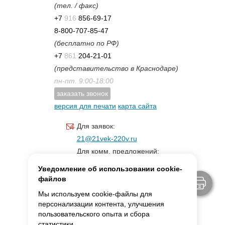
(тел. / факс)
+7
916
856-69-17
8-800-707-85-47
(бесплатно по РФ)
+7
861
204-21-01
(представительство в Краснодаре)
пн-пт. 9:00-18:00
заказать звонок
версия для печати
карта сайта
Для заявок:
21@21vek-220v.ru
Для комм. предложений:
inf.21@yandex.ru
Уведомление об использовании cookie-
Для светотехники:
файлов
svet.21vek@mail.ru
Мы используем cookie-файлы для
персонализации контента, улучшения
пользовательского опыта и сбора
MAX:
ссылка для связи
статистики.