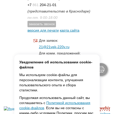
+7
861
204-21-01
(представительство в Краснодаре)
пн-пт. 9:00-18:00
заказать звонок
версия для печати
карта сайта
Для заявок:
21@21vek-220v.ru
Для комм. предложений:
inf.21@yandex.ru
Уведомление об использовании cookie-
Для светотехники:
файлов
svet.21vek@mail.ru
Мы используем cookie-файлы для
персонализации контента, улучшения
пользовательского опыта и сбора
MAX:
ссылка для связи
статистики.
Продолжая использовать данный сайт, вы
соглашаетесь с
Политикой использования
cookie-файлов
. Если вы не согласны с
каким-либо условием Политики, просим вас