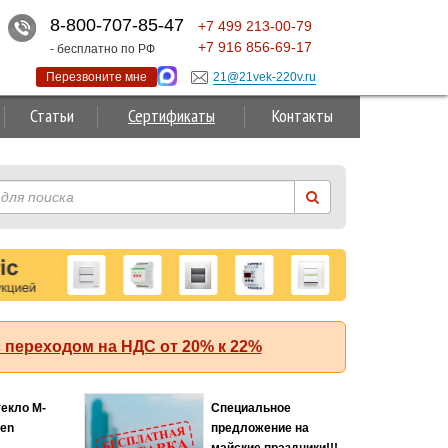
8-800-707-85-47
+7
499
213-00-79
+7
916
856-69-17
- бесплатно по РФ
Перезвоните мне
21@21vek-220v.ru
Статьи
Сертификаты
Контакты
 переходом на НДС от 20% к 22%
текло M-
Специальное
Хит
ten
предложение на
майские праздники!!!