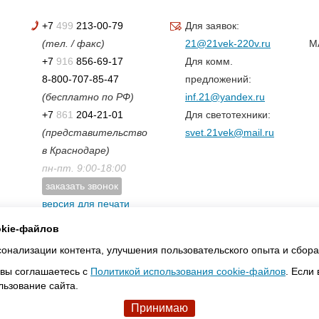
+7
499
213-00-79
Для заявок:
(тел. / факс)
21@21vek-220v.ru
M
+7
916
856-69-17
Для комм.
8-800-707-85-47
предложений:
(бесплатно по РФ)
inf.21@yandex.ru
+7
861
204-21-01
Для светотехники:
(представительство
svet.21vek@mail.ru
в Краснодаре)
пн-пт. 9:00-18:00
заказать звонок
версия для печати
карта сайта
okie-файлов
нализации контента, улучшения пользовательского опыта и сбора 
 вы соглашаетесь с
Политикой использования cookie-файлов
. Если
льзование сайта.
Принимаю