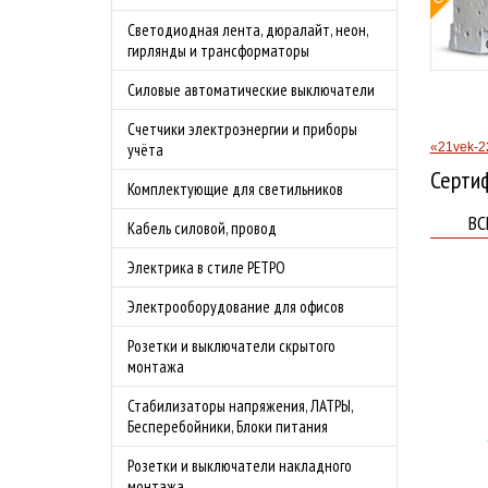
овой защитой
Светодиодная лента, дюралайт, неон,
 4.0А
гирлянды и трансформаторы
родаж!
Силовые автоматические выключатели
бности акции
Счетчики электроэнергии и приборы
«21vek-2
учёта
Серти
Комплектующие для светильников
ВС
Кабель силовой, провод
Электрика в стиле РЕТРО
Электрооборудование для офисов
Розетки и выключатели скрытого
монтажа
Стабилизаторы напряжения, ЛАТРЫ,
Бесперебойники, Блоки питания
Розетки и выключатели накладного
монтажа