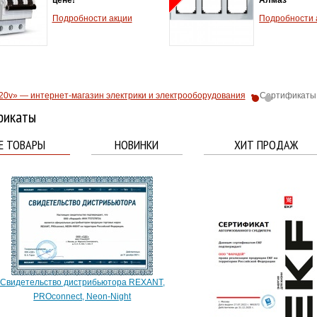
Подробности акции
Подробности 
20v» — интернет-магазин электрики и электрооборудования
Сертификаты
фикаты
Е ТОВАРЫ
НОВИНКИ
ХИТ ПРОДАЖ
Свидетельство дистрибьютора REXANT,
PROconnect, Neon-Night