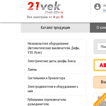
Л
В
Каталог продукции
О ком
Низковольтное оборудование
По
(Автоматические выключатели, Дифы,
УЗО, Реле)
Электрические щиты, шкафы, боксы
Лампы
Светильники и Прожектора
Ва
Электродвигатели и оборудование к
ним
Суперакци
мат ABB (АББ)
Рубильники, переключатели,
-4.0 50 кА с
разъединители
лируемой