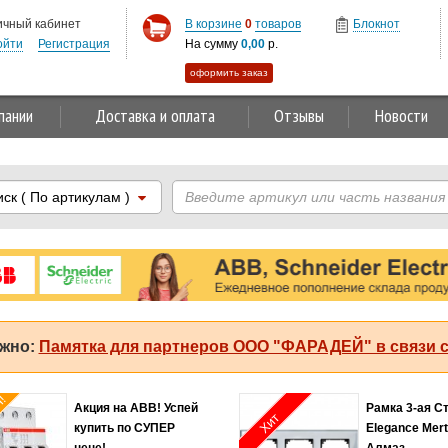
ичный кабинет
В корзине
0
товаров
Блокнот
ойти
Регистрация
На сумму
0,00
р.
оформить заказ
пании
Доставка и оплата
Отзывы
Новости
иск
( По артикулам )
жно:
Памятка для партнеров ООО "ФАРАДЕЙ" в связи с
я!
Акция на ABB! Успей
Рамка 3-ая С
Хит
купить по СУПЕР
Elegance Mer
цене!
Алмаз