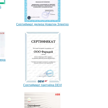
S
Сертификат дилера Новатек-Электро
лера
Сертификат партнёра DEVI