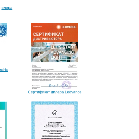
бдилера
ctric
Сертификат дилера Ledvance