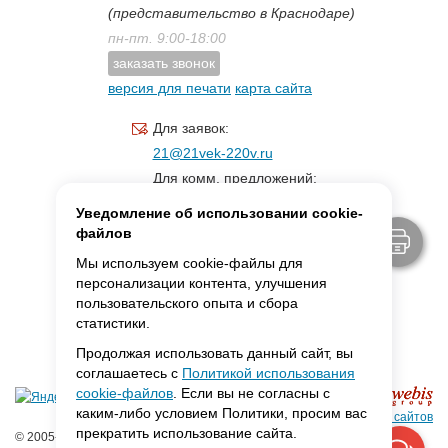
(представительство в Краснодаре)
пн-пт. 9:00-18:00
заказать звонок
версия для печати
карта сайта
Для заявок:
21@21vek-220v.ru
Для комм. предложений:
inf.21@yandex.ru
Уведомление об использовании cookie-
Для светотехники:
файлов
svet.21vek@mail.ru
Мы используем cookie-файлы для
персонализации контента, улучшения
пользовательского опыта и сбора
MAX:
ссылка для связи
статистики.
Продолжая использовать данный сайт, вы
соглашаетесь с
Политикой использования
cookie-файлов
. Если вы не согласны с
каким-либо условием Политики, просим вас
Создание сайтов
прекратить использование сайта.
© 2005-2026 ООО «Фарадей»