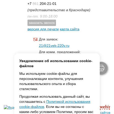
+7
861
204-21-01
(представительство в Краснодаре)
пн-пт. 9:00-18:00
заказать звонок
версия для печати
карта сайта
Для заявок:
21@21vek-220v.ru
Для комм. предложений:
inf.21@yandex.ru
Уведомление об использовании cookie-
Для светотехники:
файлов
svet.21vek@mail.ru
Мы используем cookie-файлы для
персонализации контента, улучшения
пользовательского опыта и сбора
MAX:
ссылка для связи
статистики.
Продолжая использовать данный сайт, вы
соглашаетесь с
Политикой использования
cookie-файлов
. Если вы не согласны с
каким-либо условием Политики, просим вас
Создание сайтов