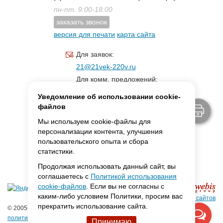
пн-пт. 9:00-18:00
заказать звонок
версия для печати
карта сайта
Для заявок:
21@21vek-220v.ru
Для комм. предложений:
inf.21@yandex.ru
Уведомление об использовании cookie-
Для светотехники:
файлов
svet.21vek@mail.ru
Мы используем cookie-файлы для
персонализации контента, улучшения
пользовательского опыта и сбора
MAX:
ссылка для связи
статистики.
Продолжая использовать данный сайт, вы
соглашаетесь с
Политикой использования
cookie-файлов
. Если вы не согласны с
каким-либо условием Политики, просим вас
Создание сайтов
прекратить использование сайта.
© 2005-2026 ООО «Фарадей»
политика конфиденциальности
Принимаю