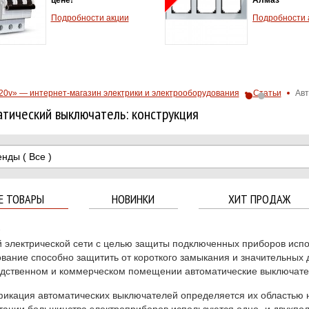
тепловой защ
Подробности акции
2.5A - 4.0А
Хит продаж!
Подробности 
20v» — интернет-магазин электрики и электрооборудования
Статьи
Авт
тический выключатель: конструкция
енды
( Все )
Е ТОВАРЫ
НОВИНКИ
ХИТ ПРОДАЖ
6
 электрической сети с целью защиты подключенных приборов исп
вание способно защитить от короткого замыкания и значительных 
дственном и коммерческом помещении автоматические выключате
икация автоматических выключателей определяется их областью н
тации большинства электроприборов используются одно- и двухпол