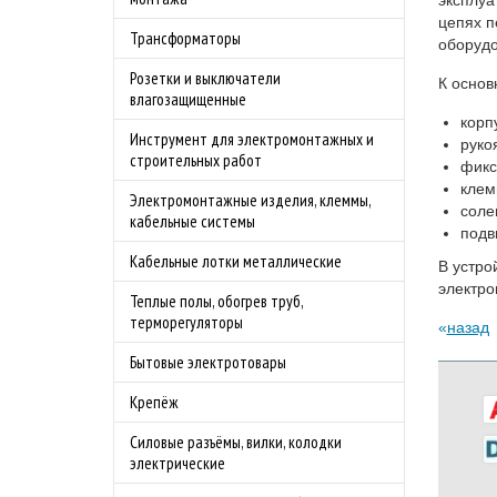
цепях п
Трансформаторы
оборудо
Розетки и выключатели
К основ
влагозащищенные
корп
Инструмент для электромонтажных и
руко
строительных работ
фикс
клем
Электромонтажные изделия, клеммы,
соле
кабельные системы
подв
Кабельные лотки металлические
В устро
электро
Теплые полы, обогрев труб,
терморегуляторы
назад
Бытовые электротовары
Крепёж
Силовые разъёмы, вилки, колодки
электрические