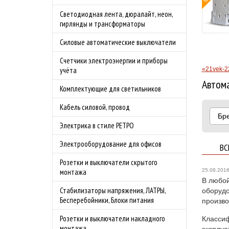
Бесплатная доставка
Светодиодная лента, дюралайт, неон,
бности акции
по Москве в
гирлянды и трансформаторы
преддверии сезона
Силовые автоматические выключатели
шашлыков.
Подробности акции
Счетчики электроэнергии и приборы
«21vek-2
учёта
Автома
Комплектующие для светильников
Кабель силовой, провод
Бр
Электрика в стиле РЕТРО
Электрооборудование для офисов
ВС
Розетки и выключатели скрытого
25.08.201
монтажа
В любой
Стабилизаторы напряжения, ЛАТРЫ,
оборудо
Бесперебойники, Блоки питания
произво
Розетки и выключатели накладного
Классиф
монтажа
эксплуа