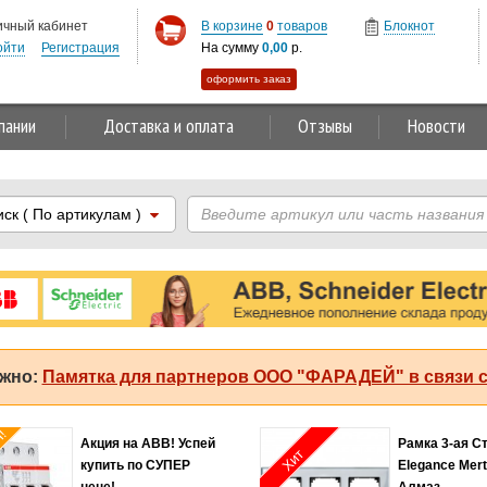
ичный кабинет
В корзине
0
товаров
Блокнот
ойти
Регистрация
На сумму
0,00
р.
оформить заказ
пании
Доставка и оплата
Отзывы
Новости
иск
( По артикулам )
жно:
Памятка для партнеров ООО "ФАРАДЕЙ" в связи с
Хит продаж!
Соединитель 2,5мм2
Автомат ABB
оранжевый Legrand
MS116-4.0 50 
Capvis
регулируемо