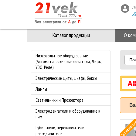
Л
В
Каталог продукции
О ком
Низковольтное оборудование
По
(Автоматические выключатели, Дифы,
УЗО, Реле)
Электрические щиты, шкафы, боксы
Лампы
Светильники и Прожектора
Ва
Электродвигатели и оборудование к
ним
 3-ая Стекло M-
Специальное
Хит
Рубильники, переключатели,
nce Merten
предложение на
разъединители
з
майские праздники!!!