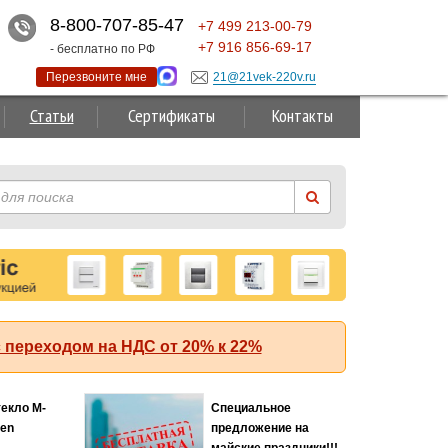
8-800-707-85-47
+7
499
213-00-79
+7
916
856-69-17
- бесплатно по РФ
Перезвоните мне
21@21vek-220v.ru
Статьи
Сертификаты
Контакты
 переходом на НДС от 20% к 22%
Суперакция!
 (АББ)
кА с
й