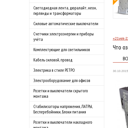
овой защитой
Светодиодная лента, дюралайт, неон,
 4.0А
гирлянды и трансформаторы
родаж!
Силовые автоматические выключатели
бности акции
Счетчики электроэнергии и приборы
«21vek-2
учёта
Что оз
Комплектующие для светильников
ВС
Кабель силовой, провод
Электрика в стиле РЕТРО
30.10.201
Электрооборудование для офисов
Розетки и выключатели скрытого
монтажа
Стабилизаторы напряжения, ЛАТРЫ,
Бесперебойники, Блоки питания
Розетки и выключатели накладного
монтажа