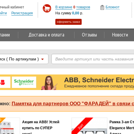
ичный кабинет
В корзине
0
товаров
Блокнот
ойти
Регистрация
На сумму
0,00
р.
оформить заказ
пании
Доставка и оплата
Отзывы
Новости
иск
( По артикулам )
жно:
Памятка для партнеров ООО "ФАРАДЕЙ" в связи с
я!
Акция на ABB! Успей
Рамка 3-ая С
Хит
купить по СУПЕР
Elegance Mer
цене!
Алмаз