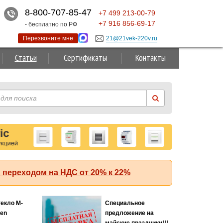
8-800-707-85-47
+7
499
213-00-79
+7
916
856-69-17
- бесплатно по РФ
Перезвоните мне
21@21vek-220v.ru
Статьи
Сертификаты
Контакты
 переходом на НДС от 20% к 22%
текло M-
Специальное
Хит
ten
предложение на
майские праздники!!!