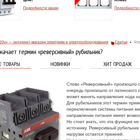
Подробности акции
Подробности 
20v» — интернет-магазин электрики и электрооборудования
Статьи
Что
начает термин «реверсивный» рубильник?
Е ТОВАРЫ
НОВИНКИ
ХИТ ПРОДАЖ
5
Слово «Реверсивный» произошло от
очередь произошло от латинского с
может менять направление хода н
Для рубильников этот термин прим
переключения системы питания ме
направление питания имеет возмо
Но стоит знать, что эта функция н
источнику. Реверсивный рубильник 
нагрузки остается прежней.