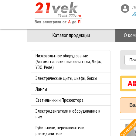
Л
В
Каталог продукции
О ком
Низковольтное оборудование
По
(Автоматические выключатели, Дифы,
УЗО, Реле)
Электрические щиты, шкафы, боксы
Лампы
Светильники и Прожектора
Ва
Электродвигатели и оборудование к
ним
Суперакци
мат ABB (АББ)
Рубильники, переключатели,
-4.0 50 кА с
разъединители
лируемой