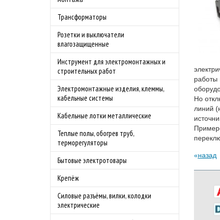
Трансформаторы
Розетки и выключатели
влагозащищенные
Инструмент для электромонтажных и
электри
строительных работ
работы 
Электромонтажные изделия, клеммы,
оборудо
кабельные системы
Но откл
линий (
Кабельные лотки металлические
источни
Примеро
Теплые полы, обогрев труб,
переклю
терморегуляторы
назад
Бытовые электротовары
Крепёж
Силовые разъёмы, вилки, колодки
электрические