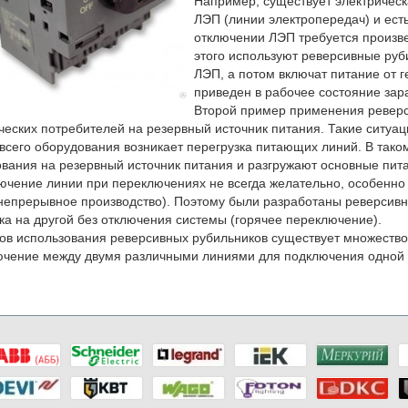
Например, существует электрическ
ЛЭП (линии электропередач) и ест
отключении ЛЭП требуется произве
этого используют реверсивные руб
ЛЭП, а потом включат питание от 
приведен в рабочее состояние зар
Второй пример применения реверс
ческих потребителей на резервный источник питания. Такие ситуац
всего оборудования возникает перегрузка питающих линий. В тако
вания на резервный источник питания и разгружают основные пит
ючение линии при переключениях не всегда желательно, особенно 
непрерывное производство). Поэтому были разработаны реверсив
ка на другой без отключения системы (горячее переключение).
в использования реверсивных рубильников существует множество и
чение между двумя различными линиями для подключения одной 