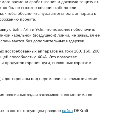
уемого времени срабатывания и должную защиту от
ается более высокое сечение кабеля или
, чтобы обеспечить чувствительность аппарата к
дорожанию проекта.
ую 5хIn, 7хIn и 9хIn, что позволяет обеспечить
линной кабельной (воздушной) линии, не завышая ее
еспечивается без дополнительных издержек.
х востребованных аппаратов на токи 100, 160, 200
ющей способностью 40кА. Это позволяет
и продуктов горения дуги, вызванных коротким
Г, адаптированы под переменчивые климатические
я различных задач заказчиков и совместима со
ься в соответствующем разделе
сайта
DEKraft.