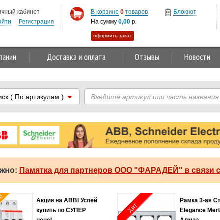
ичный кабинет
В корзине
0
товаров
Блокнот
ойти
Регистрация
На сумму
0,00
р.
оформить заказ
пании
Доставка и оплата
Отзывы
Новости
иск
( По артикулам )
жно:
Памятка для партнеров ООО "ФАРАДЕЙ" в связи с
я!
Акция на ABB! Успей
Рамка 3-ая С
Хит
купить по СУПЕР
Elegance Mer
цене!
Алмаз