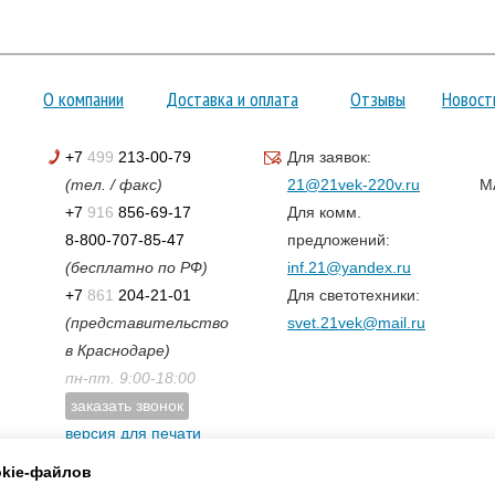
О компании
Доставка и оплата
Отзывы
Новост
+7
499
213-00-79
Для заявок:
(тел. / факс)
21@21vek-220v.ru
M
+7
916
856-69-17
Для комм.
8-800-707-85-47
предложений:
(бесплатно по РФ)
inf.21@yandex.ru
+7
861
204-21-01
Для светотехники:
(представительство
svet.21vek@mail.ru
в Краснодаре)
пн-пт. 9:00-18:00
заказать звонок
версия для печати
карта сайта
okie-файлов