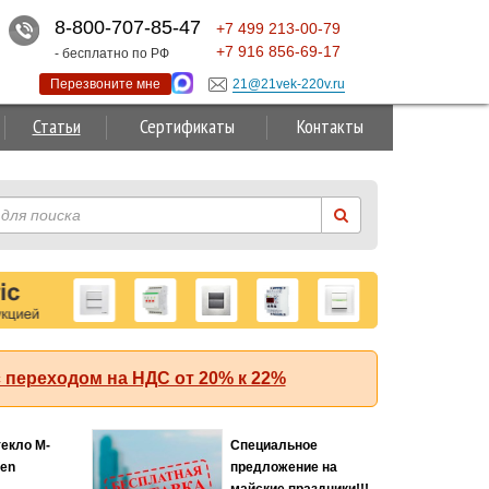
8-800-707-85-47
+7
499
213-00-79
+7
916
856-69-17
- бесплатно по РФ
Перезвоните мне
21@21vek-220v.ru
Статьи
Сертификаты
Контакты
 переходом на НДС от 20% к 22%
текло M-
Специальное
Хит
ten
предложение на
майские праздники!!!