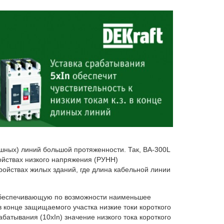
шных) линий большой протяженности. Так, ВА-300L
ойствах низкого напряжения (РУНН)
ойствах жилых зданий, где длина кабельной линии
 обеспечивающую по возможности наименьшее
конце защищаемого участка низкие токи короткого
батывания (10хIn) значение низкого тока короткого