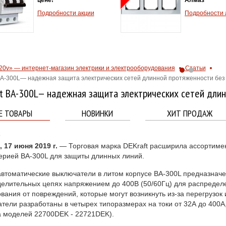
Подробности акции
Подробности 
20v» — интернет-магазин электрики и электрооборудования
Статьи
ВА-300L— надежная защита электрических сетей длинной протяженности без
t ВА-300L— надежная защита электрических сетей дли
Е ТОВАРЫ
НОВИНКИ
ХИТ ПРОДАЖ
0
 17 июня 2019 г.
— Торговая марка DEKraft расширила ассортимен
ерией ВА-300L для защиты длинных линий.
втоматические выключатели в литом корпусе ВА-300L предназначе
елительных цепях напряжением до 400В (50/60Гц) для распределе
вания от повреждений, которые могут возникнуть из-за перегрузок 
тели разработаны в четырех типоразмерах на токи от 32А до 400А
 моделей 22700DEK - 22721DEK).