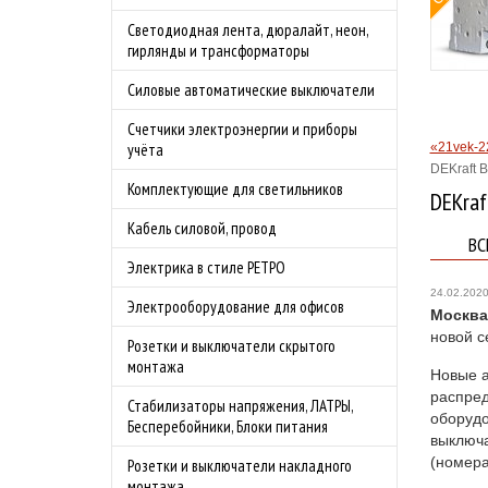
овой защитой
Светодиодная лента, дюралайт, неон,
 4.0А
гирлянды и трансформаторы
родаж!
Силовые автоматические выключатели
бности акции
Счетчики электроэнергии и приборы
«21vek-2
учёта
DEKraft 
Комплектующие для светильников
DEKraf
Кабель силовой, провод
ВС
Электрика в стиле РЕТРО
24.02.202
Электрооборудование для офисов
Москва,
новой с
Розетки и выключатели скрытого
монтажа
Новые а
распред
Стабилизаторы напряжения, ЛАТРЫ,
оборудо
Бесперебойники, Блоки питания
выключа
(номера
Розетки и выключатели накладного
монтажа