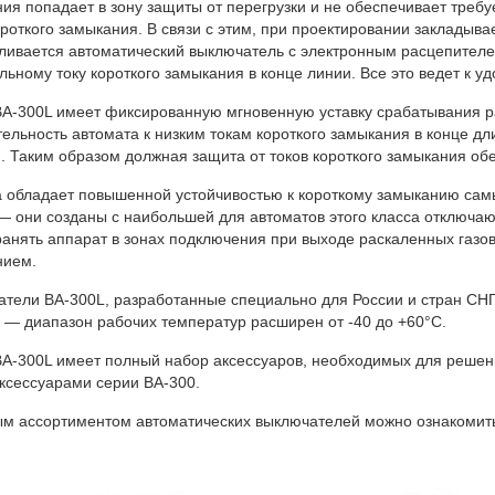
ия попадает в зону защиты от перегрузки и не обеспечивает треб
ороткого замыкания. В связи с этим, при проектировании закладыв
ливается автоматический выключатель с электронным расцепителем
ьному току короткого замыкания в конце линии. Все это ведет к у
А-300L имеет фиксированную мгновенную уставку срабатывания равн
тельность автомата к низким токам короткого замыкания в конце д
. Таким образом должная защита от токов короткого замыкания об
 обладает повышенной устойчивостью к короткому замыканию самы
— они созданы с наибольшей для автоматов этого класса отключа
анять аппарат в зонах подключения при выходе раскаленных газов 
нием.
тели ВА-300L, разработанные специально для России и стран СН
 — диапазон рабочих температур расширен от -40 до +60°C.
А-300L имеет полный набор аксессуаров, необходимых для решени
ксессуарами серии ВА-300.
м ассортиментом автоматических выключателей можно ознакомит