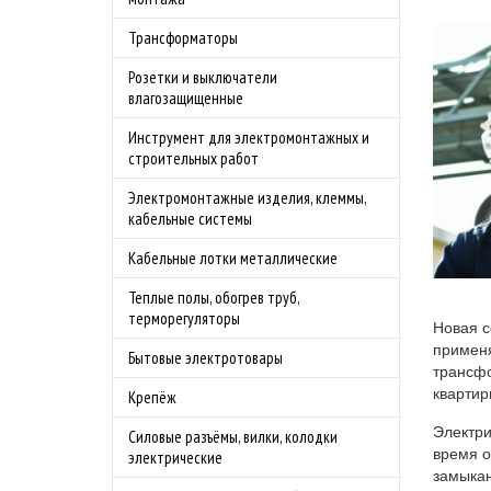
Трансформаторы
Розетки и выключатели
влагозащищенные
Инструмент для электромонтажных и
строительных работ
Электромонтажные изделия, клеммы,
кабельные системы
Кабельные лотки металлические
Теплые полы, обогрев труб,
терморегуляторы
Новая с
применя
Бытовые электротовары
трансфо
квартир
Крепёж
Электри
Силовые разъёмы, вилки, колодки
время о
электрические
замыкан