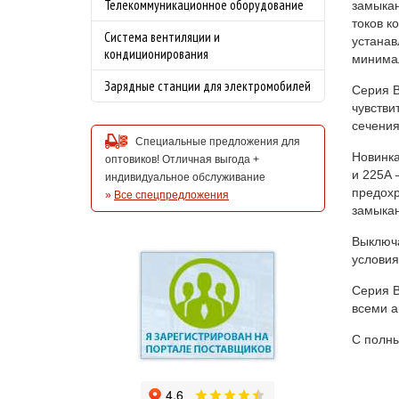
Телекоммуникационное оборудование
замыкан
токов к
Система вентиляции и
устанав
кондиционирования
минимал
Зарядные станции для электромобилей
Серия В
чувстви
сечения
Специальные предложения для
Новинка
оптовиков! Отличная выгода +
и 225А 
индивидуальное обслуживание
предохр
»
Все спецпредложения
замыка
Выключа
условия
Серия В
всеми а
С полны