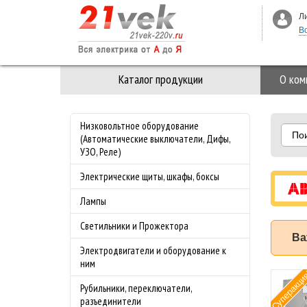
Л
В
Каталог продукции
О ком
Низковольтное оборудование
По
(Автоматические выключатели, Дифы,
УЗО, Реле)
Электрические щиты, шкафы, боксы
Лампы
Светильники и Прожектора
Ва
Электродвигатели и оборудование к
ним
Суперакци
мат ABB (АББ)
Рубильники, переключатели,
-4.0 50 кА с
разъединители
лируемой