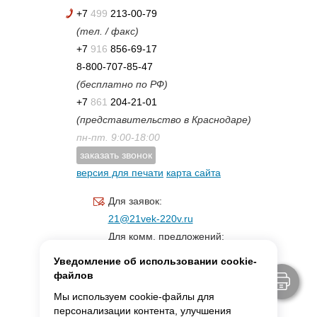
+7
499
213-00-79
(тел. / факс)
+7
916
856-69-17
8-800-707-85-47
(бесплатно по РФ)
+7
861
204-21-01
(представительство в Краснодаре)
пн-пт. 9:00-18:00
заказать звонок
версия для печати
карта сайта
Для заявок:
21@21vek-220v.ru
Для комм. предложений:
inf.21@yandex.ru
Уведомление об использовании cookie-
Для светотехники:
файлов
svet.21vek@mail.ru
Мы используем cookie-файлы для
персонализации контента, улучшения