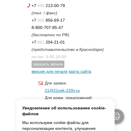
+7
499
213-00-79
(тел. / факс)
+7
916
856-69-17
8-800-707-85-47
(бесплатно по РФ)
+7
861
204-21-01
(представительство в Краснодаре)
пн-пт. 9:00-18:00
заказать звонок
версия для печати
карта сайта
Для заявок:
21@21vek-220v.ru
Для комм. предложений:
inf.21@yandex.ru
Уведомление об использовании cookie-
Для светотехники:
файлов
svet.21vek@mail.ru
Мы используем cookie-файлы для
персонализации контента, улучшения