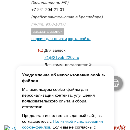
(бесплатно по РФ)
+7
861
204-21-01
(представительство в Краснодаре)
пн-пт. 9:00-18:00
заказать звонок
версия для печати
карта сайта
Для заявок:
21@21vek-220v.ru
Для комм. предложений:
inf.21@yandex.ru
Уведомление об использовании cookie-
Для светотехники:
файлов
svet.21vek@mail.ru
Мы используем cookie-файлы для
персонализации контента, улучшения
пользовательского опыта и сбора
MAX:
ссылка для связи
статистики.
Продолжая использовать данный сайт, вы
соглашаетесь с
Политикой использования
cookie-файлов
. Если вы не согласны с