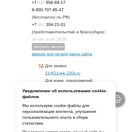
+7
916
856-69-17
8-800-707-85-47
(бесплатно по РФ)
+7
861
204-21-01
(представительство в Краснодаре)
пн-пт. 9:00-18:00
заказать звонок
версия для печати
карта сайта
Для заявок:
21@21vek-220v.ru
Для комм. предложений:
inf.21@yandex.ru
Уведомление об использовании cookie-
Для светотехники:
файлов
svet.21vek@mail.ru
Мы используем cookie-файлы для
персонализации контента, улучшения
пользовательского опыта и сбора
MAX:
ссылка для связи
статистики.