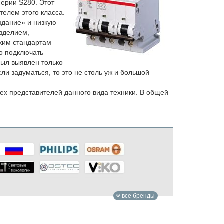
ерии S280. Этот
елем этого класса.
ядание
» и низкую
изделием,
ским стандартам
о подключать
был выявлен только
ли задуматься, то это не столь уж и большой
сех представителей данного вида техники. В общей
все бренды