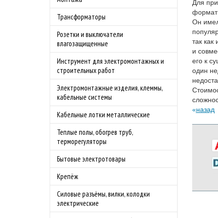
Для при
формат 
Трансформаторы
Он имел
популяр
Розетки и выключатели
так как
влагозащищенные
и совме
Инструмент для электромонтажных и
его к с
строительных работ
один не
недоста
Электромонтажные изделия, клеммы,
Стоимос
кабельные системы
сложнос
назад
Кабельные лотки металлические
Теплые полы, обогрев труб,
терморегуляторы
Бытовые электротовары
Крепёж
Силовые разъёмы, вилки, колодки
электрические