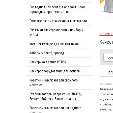
Бесплат
Светодиодная лента, дюралайт, неон,
Подробности акции
по Моск
гирлянды и трансформаторы
преддве
Силовые автоматические выключатели
шашлык
Подробн
Счетчики электроэнергии и приборы
«21vek-2
учёта
Качест
Комплектующие для светильников
Кабель силовой, провод
Бр
Электрика в стиле РЕТРО
Электрооборудование для офисов
ВС
Розетки и выключатели скрытого
7.07.2014
монтажа
Автомат
Стабилизаторы напряжения, ЛАТРЫ,
при воз
Бесперебойники, Блоки питания
и уже с
и отклю
Розетки и выключатели накладного
ему, че
монтажа