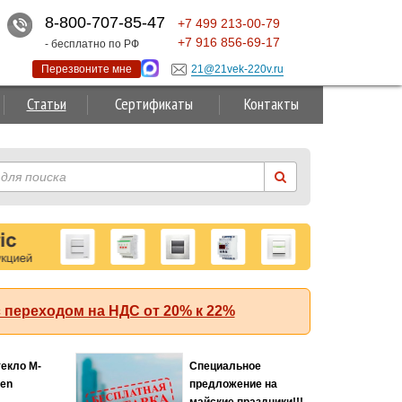
8-800-707-85-47
+7
499
213-00-79
+7
916
856-69-17
- бесплатно по РФ
Перезвоните мне
21@21vek-220v.ru
Статьи
Сертификаты
Контакты
 переходом на НДС от 20% к 22%
Автомат ABB (АББ)
MS116-4.0 50 кА с
регулируемой