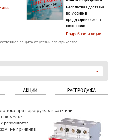
тепловой защитой
2.5A - 4.0А
Хит продаж!
Подробности акции
ественная защита от утечки электричества
АКЦИИ
РАСПРОДАЖА
о тока при перегрузках в сети или
т на месте
х результатов,
азом, не причинив