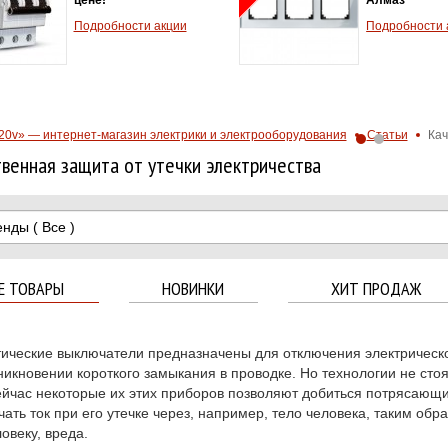
ная доставка
Подробности акции
ве в
рии сезона
ов.
ости акции
20v» — интернет-магазин электрики и электрооборудования
Статьи
Кач
венная защита от утечки электричества
енды
( Все )
Е ТОВАРЫ
НОВИНКИ
ХИТ ПРОДАЖ
ические выключатели предназначены для отключения электрическог
никновении короткого
замыкания в проводке. Но технологии не стоя
ейчас некоторые их этих приборов позволяют добиться потрясающи
чать ток при его утечке через, например, тело человека, таким обр
ловеку, вреда.