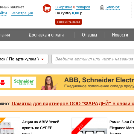
ичный кабинет
В корзине
0
товаров
Блокнот
ойти
Регистрация
На сумму
0,00
р.
оформить заказ
пании
Доставка и оплата
Отзывы
Новости
иск
( По артикулам )
жно:
Памятка для партнеров ООО "ФАРАДЕЙ" в связи с
Хит продаж!
льное
Соединитель 2,5мм2
Хит
жение на
оранжевый Legrand
 праздники!!!
Capvis