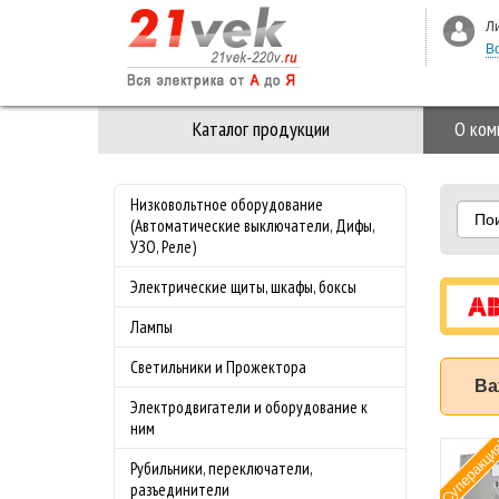
Л
В
Каталог продукции
О ком
Низковольтное оборудование
По
(Автоматические выключатели, Дифы,
УЗО, Реле)
Электрические щиты, шкафы, боксы
Лампы
Светильники и Прожектора
Ва
Электродвигатели и оборудование к
ним
Рамка 3-ая Стекло M-
Специа
Хит
Рубильники, переключатели,
Elegance Merten
предло
разъединители
Алмаз
майские