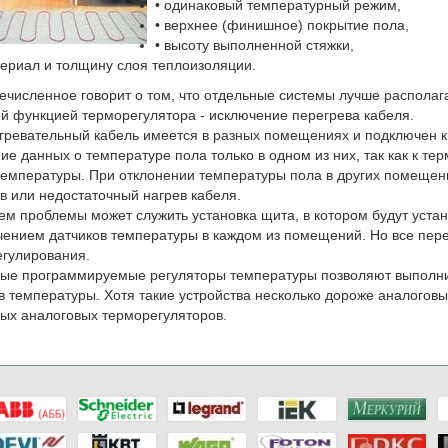
• одинаковый температурный режим,
• верхнее (финишное) покрытие пола,
• высоту выполненной стяжки,
териал и толщину слоя теплоизоляции.
ечисленное говорит о том, что отдельные системы лучше располаг
й функцией терморегулятора - исключение перегрева кабеля.
гревательный кабель имеется в разных помещениях и подключен к
ие данных о температуре пола только в одном из них, так как к т
температуры. При отклонении температуры пола в других помещени
в или недостаточный нагрев кабеля.
м проблемы может служить установка щита, в котором будут уста
ением датчиков температуры в каждом из помещений. Но все пере
гулирования.
е программируемые регуляторы температуры позволяют выполнит
в температуры. Хотя такие устройства несколько дороже аналоговы
ых аналоговых терморегуляторов.