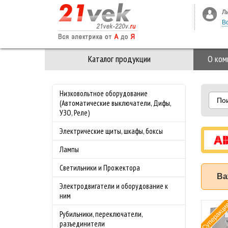
Л
В
Каталог продукции
О ком
Низковольтное оборудование
По
(Автоматические выключатели, Дифы,
УЗО, Реле)
Электрические щиты, шкафы, боксы
Лампы
Светильники и Прожектора
Ва
Электродвигатели и оборудование к
ним
Суперакци
мат ABB (АББ)
Рубильники, переключатели,
-4.0 50 кА с
разъединители
лируемой