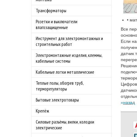
Трансформаторы
• ма
Розетки и выключатели
влагозащищенные
Все пер
основно
Инструмент для электромонтажных и
Если на
строительных работ
получен
датчик 
Электромонтажные изделия, клеммы,
перегре
кабельные системы
Решение
Кабельные лотки металлические
подключ
терморе
Теплые полы, обогрев труб,
Цифровы
терморегуляторы
датчико
отдельн
Бытовые электротовары
назад
Крепёж
Силовые разъёмы, вилки, колодки
электрические