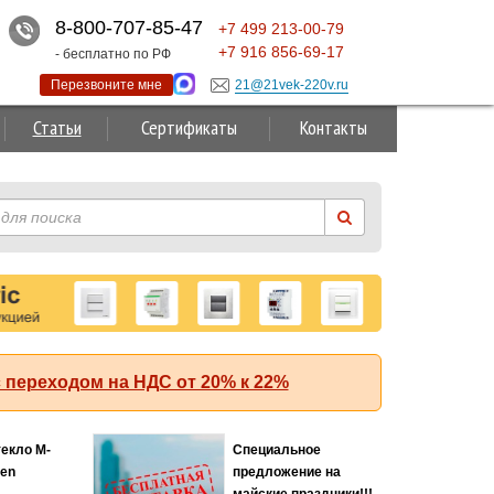
8-800-707-85-47
+7
499
213-00-79
+7
916
856-69-17
- бесплатно по РФ
Перезвоните мне
21@21vek-220v.ru
Статьи
Сертификаты
Контакты
 переходом на НДС от 20% к 22%
текло M-
Специальное
Хит
ten
предложение на
майские праздники!!!