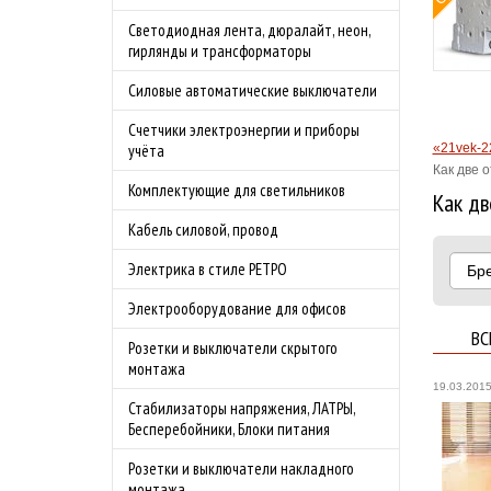
овой защитой
Светодиодная лента, дюралайт, неон,
 4.0А
гирлянды и трансформаторы
родаж!
Силовые автоматические выключатели
бности акции
Счетчики электроэнергии и приборы
«21vek-2
учёта
Как две 
Комплектующие для светильников
Как дв
Кабель силовой, провод
Электрика в стиле РЕТРО
Бр
Электрооборудование для офисов
ВС
Розетки и выключатели скрытого
монтажа
19.03.201
Стабилизаторы напряжения, ЛАТРЫ,
Бесперебойники, Блоки питания
Розетки и выключатели накладного
монтажа