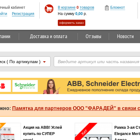
ичный кабинет
В корзине
0
товаров
Блокнот
ойти
Регистрация
На сумму
0,00
р.
оформить заказ
пании
Доставка и оплата
Отзывы
Новости
иск
( По артикулам )
жно:
Памятка для партнеров ООО "ФАРАДЕЙ" в связи с
я!
Акция на ABB! Успей
Рамка 3-ая С
Хит
купить по СУПЕР
Elegance Mer
цене!
Алмаз