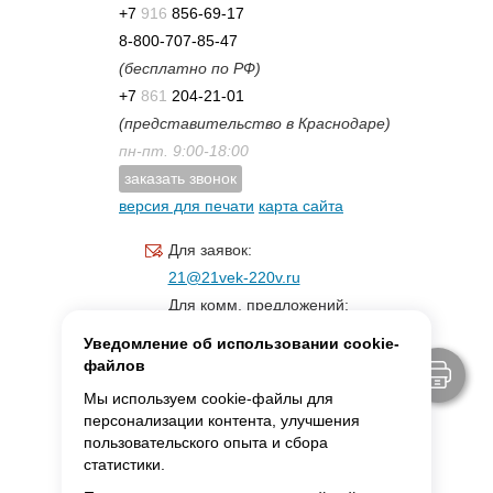
+7
916
856-69-17
8-800-707-85-47
(бесплатно по РФ)
+7
861
204-21-01
(представительство в Краснодаре)
пн-пт. 9:00-18:00
заказать звонок
версия для печати
карта сайта
Для заявок:
21@21vek-220v.ru
Для комм. предложений:
inf.21@yandex.ru
Уведомление об использовании cookie-
Для светотехники:
файлов
svet.21vek@mail.ru
Мы используем cookie-файлы для
персонализации контента, улучшения
пользовательского опыта и сбора
MAX:
ссылка для связи
статистики.