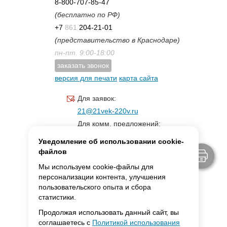
8-800-707-85-47
(бесплатно по РФ)
+7
861
204-21-01
(представительство в Краснодаре)
пн-пт. 9:00-18:00
заказать звонок
версия для печати
карта сайта
Для заявок:
21@21vek-220v.ru
Для комм. предложений:
inf.21@yandex.ru
Уведомление об использовании cookie-
Для светотехники:
файлов
svet.21vek@mail.ru
Мы используем cookie-файлы для
персонализации контента, улучшения
пользовательского опыта и сбора
MAX:
ссылка для связи
статистики.
Продолжая использовать данный сайт, вы
соглашаетесь с
Политикой использования