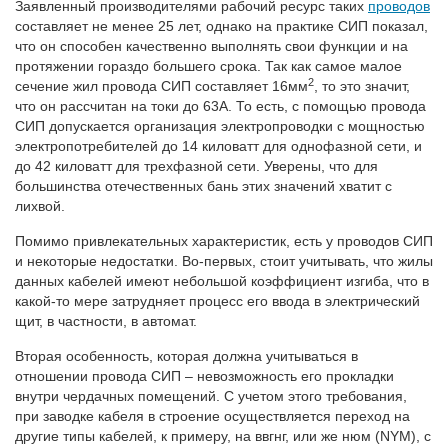
Заявленный производителями рабочий ресурс таких
проводов
составляет не менее 25 лет, однако на практике СИП показал,
что он способен качественно выполнять свои функции и на
протяжении гораздо большего срока. Так как самое малое
2
сечение жил провода СИП составляет 16мм
, то это значит,
что он рассчитан на токи до 63А. То есть, с помощью провода
СИП допускается организация электропроводки с мощностью
электропотребителей до 14 киловатт для однофазной сети, и
до 42 киловатт для трехфазной сети. Уверены, что для
большинства отечественных бань этих значений хватит с
лихвой.
Помимо привлекательных характеристик, есть у проводов СИП
и некоторые недостатки. Во-первых, стоит учитывать, что жилы
данных кабелей имеют небольшой коэффициент изгиба, что в
какой-то мере затрудняет процесс его ввода в электрический
щит, в частности, в автомат.
Вторая особенность, которая должна учитываться в
отношении провода СИП – невозможность его прокладки
внутри чердачных помещений. С учетом этого требования,
при заводке кабеля в строение осуществляется переход на
другие типы кабелей, к примеру, на ввгнг, или же нюм (NYM), с