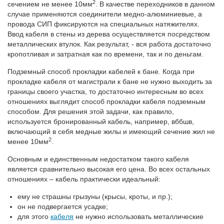
2
сечением не менее 10мм
. В качестве переходников в данном
случае применяются соединители медно-алюминиевые, а
провода СИП фиксируются на специальных натяжителях.
Ввод кабеля в стены из дерева осуществляется посредством
металлических втулок. Как результат, - вся работа достаточно
кропотливая и затратная как по времени, так и по деньгам.
Подземный способ прокладки кабелей к бане. Когда при
прокладке кабеля от магистрали к бане не нужно выходить за
границы своего участка, то достаточно интересным во всех
отношениях выглядит способ прокладки кабеля подземным
способом. Для решения этой задачи, как правило,
используется бронированный кабель, например, вббшв,
включающий в себя медные жилы и имеющий сечение жил не
2
менее 10мм
.
Основным и единственным недостатком такого кабеля
является сравнительно высокая его цена. Во всех остальных
отношениях – кабель практически идеальный:
ему не страшны грызуны (крысы, кроты, и пр.);
он не подвергается усадке;
для этого
кабеля
не нужно использовать металлические