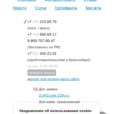
Новости
Статьи
Сертификаты
Контакты
+7
499
213-00-79
(тел. / факс)
+7
916
856-69-17
8-800-707-85-47
(бесплатно по РФ)
+7
861
204-21-01
(представительство в Краснодаре)
пн-пт. 9:00-18:00
заказать звонок
версия для печати
карта сайта
Для заявок:
21@21vek-220v.ru
Для комм. предложений:
inf.21@yandex.ru
Уведомление об использовании cookie-