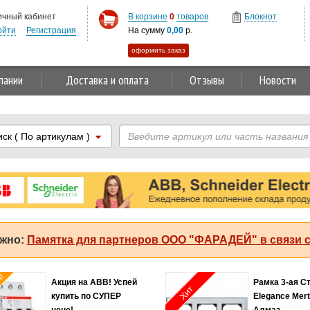
ичный кабинет
В корзине
0
товаров
Блокнот
ойти
Регистрация
На сумму
0,00
р.
оформить заказ
пании
Доставка и оплата
Отзывы
Новости
иск
( По артикулам )
жно:
Памятка для партнеров ООО "ФАРАДЕЙ" в связи с
Хит продаж!
Соединитель 2,5мм2
Автомат ABB
оранжевый Legrand
MS116-4.0 50 
Capvis
регулируемо