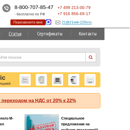
8-800-707-85-47
+7
499
213-00-79
+7
916
856-69-17
- бесплатно по РФ
Перезвоните мне
21@21vek-220v.ru
Статьи
Сертификаты
Контакты
 переходом на НДС от 20% к 22%
Суперакция!
 (АББ)
кА с
й