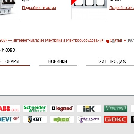
тепловой защ
Подробности акции
2.5A - 4.0А
Хит продаж!
Подробности 
20v» — интернет-магазин электрики и электрооборудования
Статьи
Ка
никово
Е ТОВАРЫ
НОВИНКИ
ХИТ ПРОДАЖ