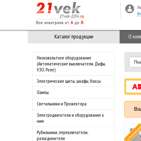
Л
В
Каталог продукции
О ком
Низковольтное оборудование
По
(Автоматические выключатели, Дифы,
УЗО, Реле)
Электрические щиты, шкафы, боксы
Лампы
Светильники и Прожектора
Ва
Электродвигатели и оборудование к
ним
 3-ая Стекло M-
Специальное
Хит
Рубильники, переключатели,
nce Merten
предложение на
разъединители
з
майские праздники!!!