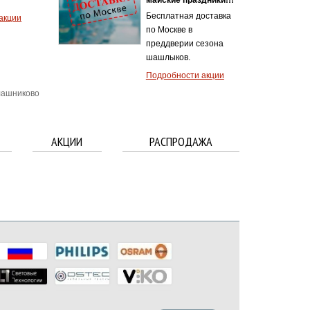
итой
акции
лашниково
АКЦИИ
РАСПРОДАЖА