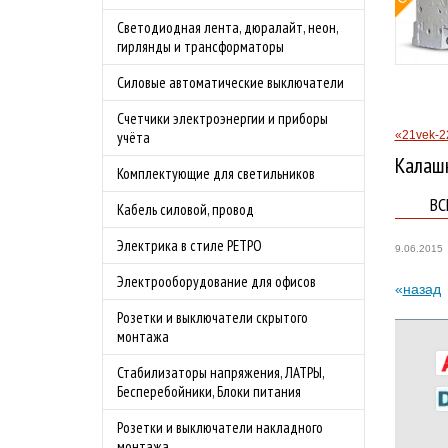
Бесплатная доставка
Светодиодная лента, дюралайт, неон,
бности акции
по Москве в
гирлянды и трансформаторы
преддверии сезона
Силовые автоматические выключатели
шашлыков.
Подробности акции
Счетчики электроэнергии и приборы
«21vek-2
учёта
Калаш
Комплектующие для светильников
ВС
Кабель силовой, провод
Электрика в стиле РЕТРО
9.06.2015
Электрооборудование для офисов
назад
Розетки и выключатели скрытого
монтажа
Стабилизаторы напряжения, ЛАТРЫ,
Бесперебойники, Блоки питания
Розетки и выключатели накладного
монтажа