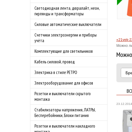
Бесплатная доставка
Светодиодная лента, дюралайт, неон,
бности акции
по Москве в
гирлянды и трансформаторы
преддверии сезона
Силовые автоматические выключатели
шашлыков.
Подробности акции
Счетчики электроэнергии и приборы
«21vek-2
учёта
Можно ли
Комплектующие для светильников
Можно 
Кабель силовой, провод
Электрика в стиле РЕТРО
Бр
Электрооборудование для офисов
ВС
Розетки и выключатели скрытого
монтажа
23.12.201
Стабилизаторы напряжения, ЛАТРЫ,
Бесперебойники, Блоки питания
Розетки и выключатели накладного
монтажа