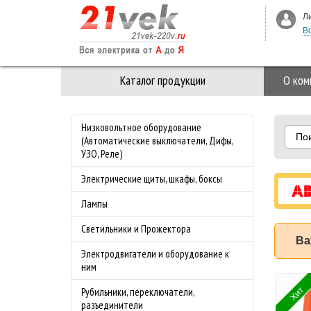
Л
В
Каталог продукции
О ком
Низковольтное оборудование
По
(Автоматические выключатели, Дифы,
УЗО, Реле)
Электрические щиты, шкафы, боксы
Лампы
Светильники и Прожектора
Ва
Электродвигатели и оборудование к
ним
 3-ая Стекло M-
Специальное
Хит
Рубильники, переключатели,
nce Merten
предложение на
разъединители
з
майские праздники!!!