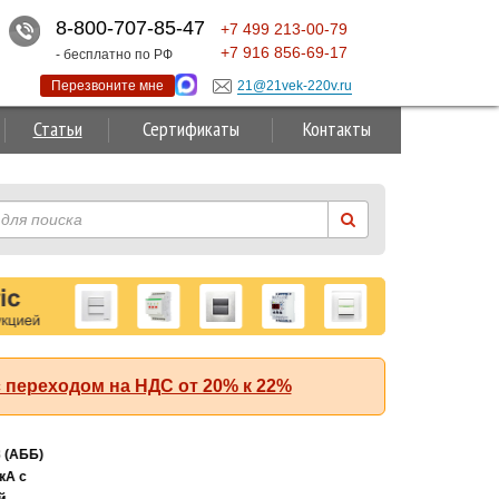
8-800-707-85-47
+7
499
213-00-79
+7
916
856-69-17
- бесплатно по РФ
Перезвоните мне
21@21vek-220v.ru
Статьи
Сертификаты
Контакты
 переходом на НДС от 20% к 22%
Суперакция!
 (АББ)
кА с
й