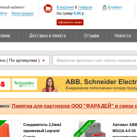
ичный кабинет
В корзине
0
товаров
Блокнот
ойти
Регистрация
На сумму
0,00
р.
оформить заказ
пании
Доставка и оплата
Отзывы
Новости
иск
( По артикулам )
жно:
Памятка для партнеров ООО "ФАРАДЕЙ" в связи с
Хит продаж!
Соединитель 2,5мм2
Автомат ABB
оранжевый Legrand
MS116-4.0 50 
Capvis
регулируемо