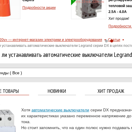
тепловой защ
Подробности акции
2.5A - 4.0А
Хит продаж!
Подробности 
20v» — интернет-магазин электрики и электрооборудования
Статьи
 устанавливать автоматические выключатели Legrand серии DX в цепях пост
ли устанавливать автоматические выключатели Legrand
енды
( Все )
Е ТОВАРЫ
НОВИНКИ
ХИТ ПРОДАЖ
4
Хотя
автоматические выключатели
серии DX предназнач
их характеристиках указано переменное напряжение до 
тока.
Но стоит запомнить, что на один полюс нужно подавать 