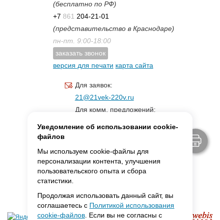
(бесплатно по РФ)
+7
861
204-21-01
(представительство в Краснодаре)
пн-пт. 9:00-18:00
заказать звонок
версия для печати
карта сайта
Для заявок:
21@21vek-220v.ru
Для комм. предложений:
inf.21@yandex.ru
Уведомление об использовании cookie-
Для светотехники:
файлов
svet.21vek@mail.ru
Мы используем cookie-файлы для
персонализации контента, улучшения
пользовательского опыта и сбора
MAX:
ссылка для связи
статистики.
Продолжая использовать данный сайт, вы
соглашаетесь с
Политикой использования
cookie-файлов
. Если вы не согласны с