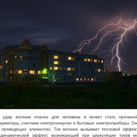
 удар молнии опасен для человека и может стать причино
рматоры, счетчики электроэнергии и бытовые электроприборы. О
 проводящих элементах. Ток молнии вызывает тепловой эффект
одинамический эффект, возникающий при циркуляции токов м