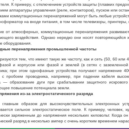
теля. К примеру, с отключением устройств защиты (плавких предо
ием аппаратуры управления (реле, контакторов), пуском или ост
ками коммутационных перенапряжений могут быть любые устройств
нсформатор на входе питания, в том числе телевизоры, принтеры, 
ие от атмосферных, коммутационные перенапряжения развиваютс
ающего воздействия. Однако нередко они носят повторяющийся 
е оборудования.
дные перенапряжения промышленной частоты
ризуются тем, что имеют такую же частоту, как и сеть (50, 60 или
азой и корпусом или фазой и землей (в сетях с заземленной 
ника; при этом однофазные устройства получают напряжение 40
а с пробоем проводника, например, при падении кабеля высок
а — образование дуги при срабатывании защитного искрового
ющее повышение потенциала земли.
пряжения из-за электростатического разряда
 главным образом для высокочувствительных электронных устр
вается сильное электростатическое поле. К примеру, человек, 
чески заряженным до напряжения нескольких киловольт. Когда он
ческий разряд в несколько ампер с очень коротким временем нарас