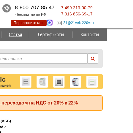
8-800-707-85-47
+7
499
213-00-79
+7
916
856-69-17
- бесплатно по РФ
Перезвоните мне
21@21vek-220v.ru
Статьи
Сертификаты
Контакты
 переходом на НДС от 20% к 22%
Суперакция!
 (АББ)
кА с
й