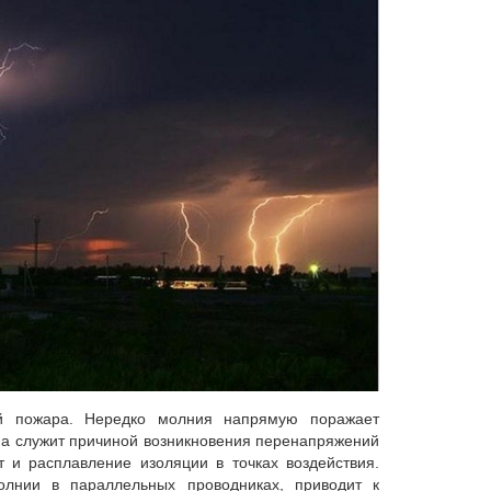
й пожара. Нередко молния напрямую поражает
на служит причиной возникновения перенапряжений
 и расплавление изоляции в точках воздействия.
олнии в параллельных проводниках, приводит к