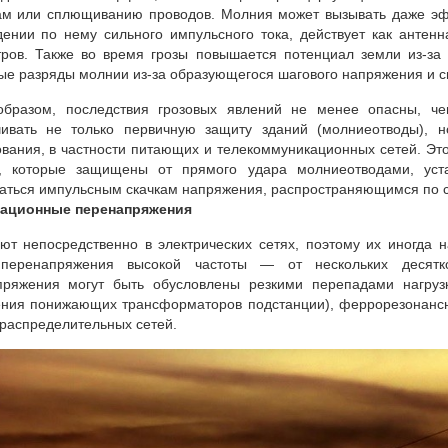
ам или сплющиванию проводов. Молния может вызывать даже эфф
ении по нему сильного импульсного тока, действует как антен
ров. Также во время грозы повышается потенциал земли из-за 
е разряды молнии из-за образующегося шагового напряжения и с
образом, последствия грозовых явлений не менее опасны, ч
чивать не только первичную защиту зданий (молниеотводы), 
вания, в частности питающих и телекоммуникационных сетей. Это 
р, которые защищены от прямого удара молниеотводами, уст
аться импульсным скачкам напряжения, распространяющимся по с
ационные перенапряжения
ют непосредственно в электрических сетях, поэтому их иногда
перенапряжения высокой частоты — от нескольких десятк
пряжения могут быть обусловлены резкими перепадами нагрузк
ения понижающих трансформаторов подстанции), феррорезонан
распределительных сетей.