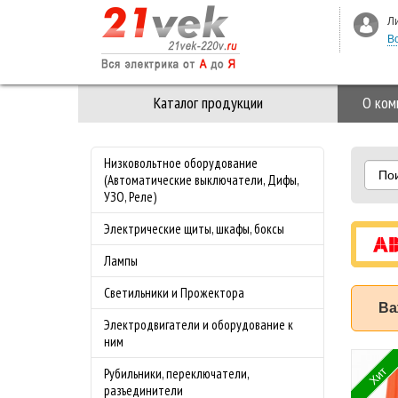
Л
В
Каталог продукции
О ком
Низковольтное оборудование
По
(Автоматические выключатели, Дифы,
УЗО, Реле)
Электрические щиты, шкафы, боксы
Лампы
Светильники и Прожектора
Ва
Электродвигатели и оборудование к
ним
 3-ая Стекло M-
Специальное
Хит
Рубильники, переключатели,
nce Merten
предложение на
разъединители
з
майские праздники!!!