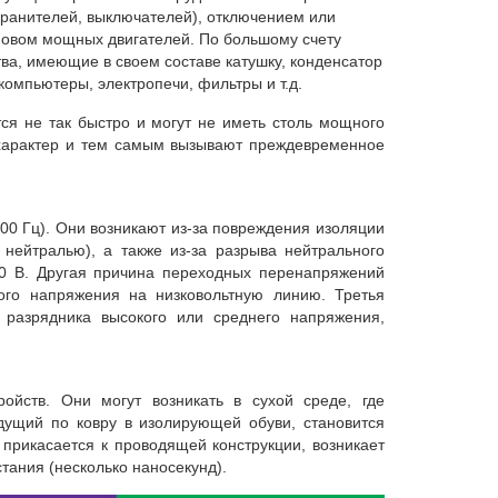
хранителей, выключателей), отключением или
ановом мощных двигателей. По большому счету
а, имеющие в своем составе катушку, конденсатор
компьютеры, электропечи, фильтры и т.д.
я не так быстро и могут не иметь столь мощного
характер и тем самым вызывают преждевременное
 400 Гц). Они возникают из-за повреждения изоляции
нейтралью), а также из-за разрыва нейтрального
0 В. Другая причина переходных перенапряжений
ого напряжения на низковольтную линию. Третья
 разрядника высокого или среднего напряжения,
ойств. Они могут возникать в сухой среде, где
идущий по ковру в изолирующей обуви, становится
 прикасается к проводящей конструкции, возникает
тания (несколько наносекунд).