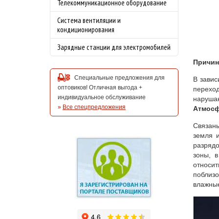
Телекоммуникационное оборудование
Система вентиляции и
кондиционирования
Зарядные станции для электромобилей
Причин
Специальные предложения для
В завис
оптовиков! Отличная выгода +
переход
индивидуальное обслуживание
нарушаю
»
Все спецпредложения
Атмосф
Cвязаны
земля 
разрядо
зоны, 
относи
поблизо
влажные