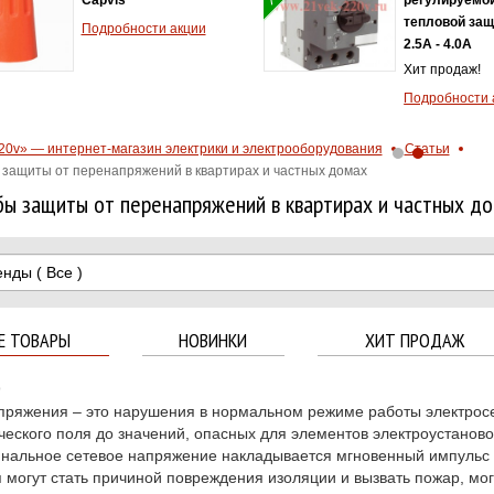
тепловой защ
Подробности акции
2.5A - 4.0А
Хит продаж!
Подробности 
20v» — интернет-магазин электрики и электрооборудования
Статьи
защиты от перенапряжений в квартирах и частных домах
ы защиты от перенапряжений в квартирах и частных д
енды
( Все )
Е ТОВАРЫ
НОВИНКИ
ХИТ ПРОДАЖ
0
ряжения – это нарушения в нормальном режиме работы электросе
ческого поля до значений, опасных для элементов электроустано
нальное сетевое напряжение накладывается мгновенный импульс 
 могут стать причиной повреждения изоляции и вызвать пожар, мог