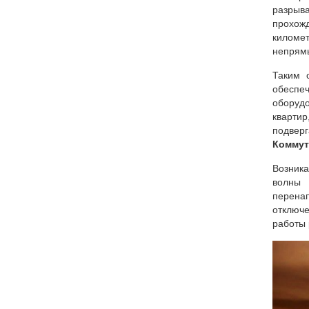
разрыв
прохожд
километ
непрямы
Таким 
обеспе
оборудо
кварти
подверг
Коммут
Возника
волны 
перена
отключ
работы 