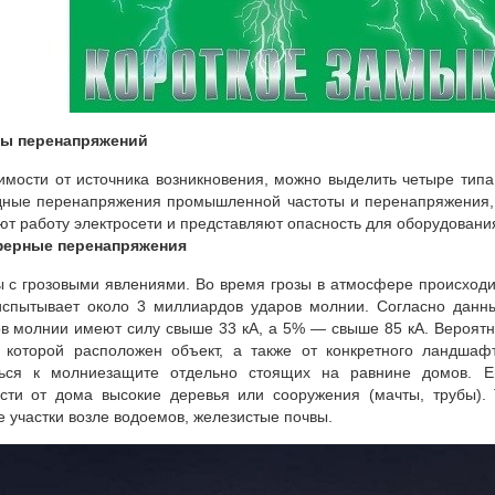
ы перенапряжений
имости от источника возникновения, можно выделить четыре ти
ные перенапряжения промышленной частоты и перенапряжения, 
т работу электросети и представляют опасность для оборудования
ерные перенапряжения
 с грозовыми явлениями. Во время грозы в атмосфере происходит
испытывает около 3 миллиардов ударов молнии. Согласно дан
в молнии имеют силу свыше 33 кА, а 5% — свыше 85 кА. Вероятн
в которой расположен объект, а также от конкретного ландша
ться к молниезащите отдельно стоящих на равнине домов. 
сти от дома высокие деревья или сооружения (мачты, трубы).
 участки возле водоемов, железистые почвы.