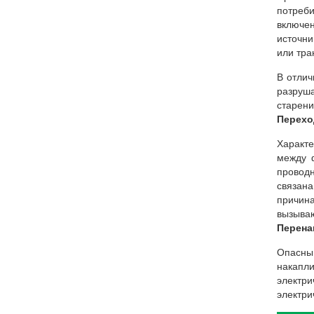
потреби
включен
источни
или тра
В отлич
разруш
старени
Перехо
Характе
между ф
провод
связан
причин
вызыва
Перена
Опасны
накапли
электри
электри