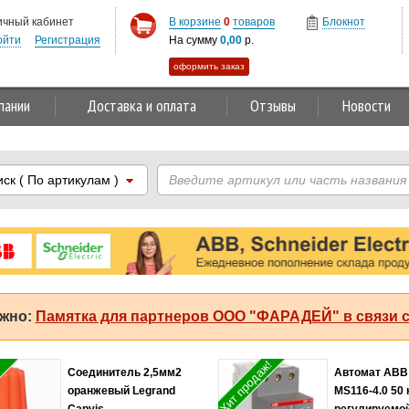
ичный кабинет
В корзине
0
товаров
Блокнот
ойти
Регистрация
На сумму
0,00
р.
оформить заказ
пании
Доставка и оплата
Отзывы
Новости
иск
( По артикулам )
жно:
Памятка для партнеров ООО "ФАРАДЕЙ" в связи с
Хит продаж!
Соединитель 2,5мм2
Автомат ABB
оранжевый Legrand
MS116-4.0 50 
Capvis
регулируемо