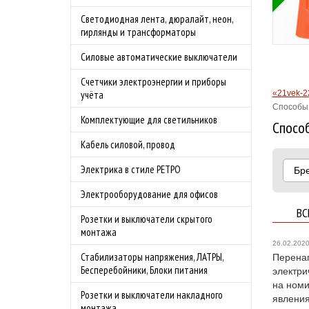
Бесплатная доставка
Светодиодная лента, дюралайт, неон,
бности акции
по Москве в
гирлянды и трансформаторы
преддверии сезона
Силовые автоматические выключатели
шашлыков.
Подробности акции
Счетчики электроэнергии и приборы
«21vek-2
учёта
Способы 
Комплектующие для светильников
Способ
Кабель силовой, провод
Электрика в стиле РЕТРО
Бр
Электрооборудование для офисов
ВС
Розетки и выключатели скрытого
монтажа
26.02.202
Стабилизаторы напряжения, ЛАТРЫ,
Перенап
Бесперебойники, Блоки питания
электри
на номи
Розетки и выключатели накладного
явления
монтажа