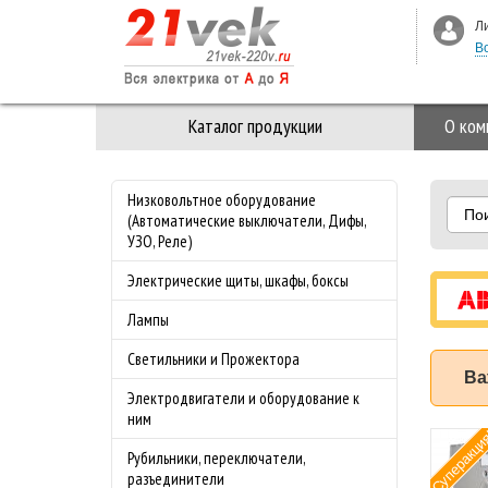
Л
В
Каталог продукции
О ком
Низковольтное оборудование
По
(Автоматические выключатели, Дифы,
УЗО, Реле)
Электрические щиты, шкафы, боксы
Лампы
Светильники и Прожектора
Ва
Электродвигатели и оборудование к
ним
Суперакци
мат ABB (АББ)
Рубильники, переключатели,
-4.0 50 кА с
разъединители
лируемой