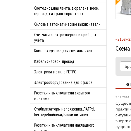
овой защитой
Светодиодная лента, дюралайт, неон,
 4.0А
гирлянды и трансформаторы
родаж!
Силовые автоматические выключатели
бности акции
Счетчики электроэнергии и приборы
«21vek-2
учёта
Схема 
Комплектующие для светильников
Кабель силовой, провод
Бр
Электрика в стиле РЕТРО
Электрооборудование для офисов
ВС
Розетки и выключатели скрытого
7.11.2014
монтажа
Существ
Стабилизаторы напряжения, ЛАТРЫ,
практич
Бесперебойники, Блоки питания
ситуаци
энергию
Розетки и выключатели накладного
существ
монтажа