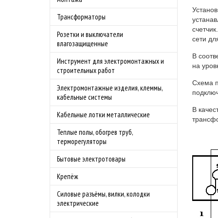
Установ
Трансформаторы
устанав
счетчик
Розетки и выключатели
сети дл
влагозащищенные
В соотв
Инструмент для электромонтажных и
на уров
строительных работ
Схема п
Электромонтажные изделия, клеммы,
подключ
кабельные системы
В качес
Кабельные лотки металлические
трансф
Теплые полы, обогрев труб,
терморегуляторы
Бытовые электротовары
Крепёж
Силовые разъёмы, вилки, колодки
электрические