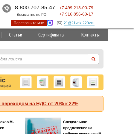
8-800-707-85-47
+7
499
213-00-79
+7
916
856-69-17
- бесплатно по РФ
Перезвоните мне
21@21vek-220v.ru
Статьи
Сертификаты
Контакты
 переходом на НДС от 20% к 22%
текло M-
Специальное
Хит
ten
предложение на
майские праздники!!!