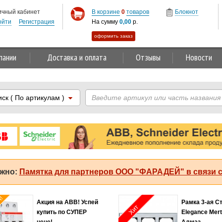
ичный кабинет
В корзине
0
товаров
Блокнот
ойти
Регистрация
На сумму
0,00
р.
оформить заказ
пании
Доставка и оплата
Отзывы
Новости
иск
( По артикулам )
жно:
Памятка для партнеров ООО "ФАРАДЕЙ" в связи с
я!
Акция на ABB! Успей
Рамка 3-ая С
Хит
купить по СУПЕР
Elegance Mer
цене!
Алмаз