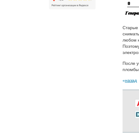
Старые 
снимать
любом н
Поэтому
электро
После у
пломбы 
назад