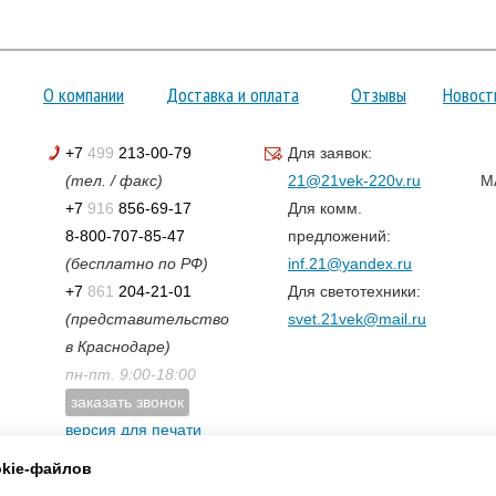
О компании
Доставка и оплата
Отзывы
Новост
+7
499
213-00-79
Для заявок:
(тел. / факс)
21@21vek-220v.ru
M
+7
916
856-69-17
Для комм.
8-800-707-85-47
предложений:
(бесплатно по РФ)
inf.21@yandex.ru
+7
861
204-21-01
Для светотехники:
(представительство
svet.21vek@mail.ru
в Краснодаре)
пн-пт. 9:00-18:00
заказать звонок
версия для печати
карта сайта
okie-файлов