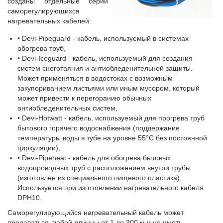
созданы отдельные серии
саморегулирующихся
нагревательных кабелей:
• Devi-Pipeguard - кабель, используемый в системах
обогрева труб,
• Devi-Iceguard - кабель, используемый для создания
систем снеготаяния и антиобледенительной защиты.
Может применяться в водостоках с возможным
закупориванием листьями или иным мусором, который
может привести к перегоранию обычных
антиобледенительных систем,
• Devi-Hotwatt - кабель, используемый для прогрева труб
бытового горячего водоснабжения (поддержание
температуры воды в тубе на уровне 55°С без постоянной
циркуляции),
• Devi-Pipeheat - кабель для обогрева бытовых
водопроводных труб с расположением внутри трубы
(изготовлен из специального пищевого пластика).
Используется при изготовлении нагревательного кабеля
DPH10.
Саморегулирующийся нагревательный кабель может
продаваться любой длинны от 1 до 300 м и не иметь