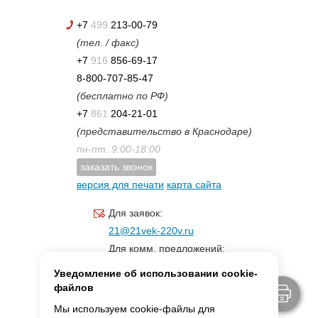
+7
499
213-00-79
(тел. / факс)
+7
916
856-69-17
8-800-707-85-47
(бесплатно по РФ)
+7
861
204-21-01
(представительство в Краснодаре)
пн-пт. 9:00-18:00
заказать звонок
версия для печати
карта сайта
Для заявок:
21@21vek-220v.ru
Для комм. предложений:
inf.21@yandex.ru
Уведомление об использовании cookie-
Для светотехники:
файлов
svet.21vek@mail.ru
Мы используем cookie-файлы для