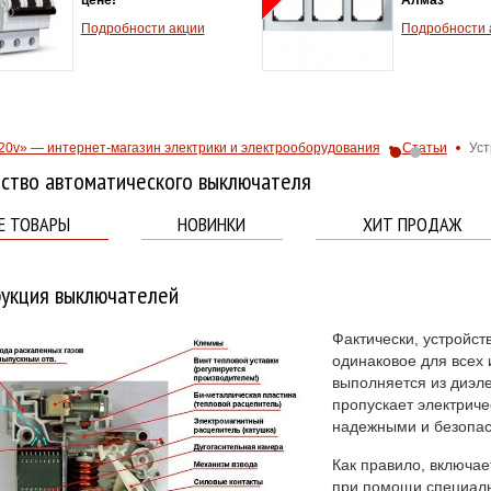
Подробности акции
Подробности 
20v» — интернет-магазин электрики и электрооборудования
Статьи
Уст
ство автоматического выключателя
Е ТОВАРЫ
НОВИНКИ
ХИТ ПРОДАЖ
4
рукция выключателей
Фактически, устройст
одинаковое для всех 
выполняется из диэле
пропускает электриче
надежными и безопа
Как правило, включа
при помощи специаль