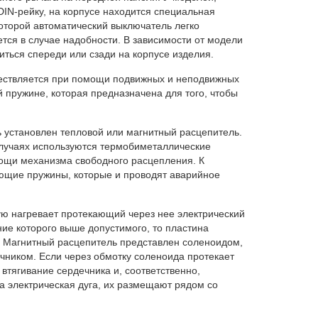
DIN-рейку, на корпусе находится специальная
оторой автоматический выключатель легко
тся в случае надобности. В зависимости от модели
ться спереди или сзади на корпусе изделия.
ществляется при помощи подвижных и неподвижных
 пружине, которая предназначена для того, чтобы
ь установлен тепловой или магнитный расцепитель.
случаях используются термобиметаллические
ощи механизма свободного расцепления. К
ющие пружины, которые и проводят аварийное
ую нагревает протекающий через нее электрический
ние которого выше допустимого, то пластина
. Магнитный расцепитель представлен соленоидом,
чником. Если через обмотку соленоида протекает
втягивание сердечника и, соответственно,
а электрическая дуга, их размещают рядом со