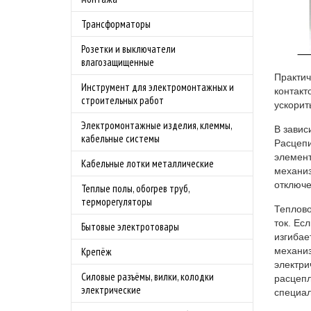
Трансформаторы
Розетки и выключатели
влагозащищенные
Практич
Инструмент для электромонтажных и
контакт
строительных работ
ускорит
Электромонтажные изделия, клеммы,
В завис
кабельные системы
Расцепи
элемент
Кабельные лотки металлические
механиз
отключе
Теплые полы, обогрев труб,
терморегуляторы
Теплово
ток. Ес
Бытовые электротовары
изгибае
механиз
Крепёж
электри
Силовые разъёмы, вилки, колодки
расцепл
электрические
специал