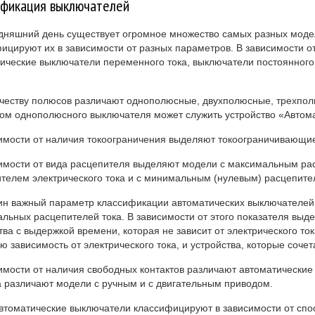
ификация выключателей
дняшний день существует огромное множество самых разных моде
ицируют их в зависимости от разных параметров. В зависимости от
ические выключатели переменного тока, выключатели постоянного
честву полюсов различают однополюсные, двухполюсные, трехпо
м однополюсного выключателя может служить устройство «Автома
имости от наличия токоограничения выделяют токоограничивающи
имости от вида расцепителя выделяют модели с максимальным рас
телем электрического тока и с минимальным (нулевым) расцепите
н важный параметр классификации автоматических выключателей 
льных расцепителей тока. В зависимости от этого показателя выде
тва с выдержкой времени, которая не зависит от электрического то
ю зависимость от электрического тока, и устройства, которые сочет
имости от наличия свободных контактов различают автоматические 
 различают модели с ручным и с двигательным приводом.
втоматические выключатели классифицируют в зависимости от спо