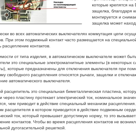
которые крепятся на 
защелка, благодаря к
монтируется и снимае
защелка может находи
ески во всех автоматических выключателях коммутация цепи осу
ов. При этом подвижный контакт часто размещается на специальной
ь расцепление контактов.
имости от типа изделия, в автоматическом выключателе может быт
тели это специальные электромагнитные элементы (в некоторых 
ы), которые предназначены для отключения выключателя при пом
му свободного расцепления относятся рычаги, защелки и отключа
ние автоматического выключателя.
й расцепитель это специальная биметаллическая пластина, котор
ли через пластину протекает электрический ток, номинальное значе
тся, чем приводит в действие специальный механизм расцепления
м расцепителя в котором приводится в действие подвижным серде
ческий ток, который превышает допустимую норму, то это вызывает 
ение контактов. Чтобы во время расцепления контактов не возникл
ьной дугогасительной решеткой.