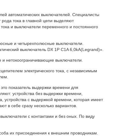
лей автоматических выключателей. Специалисты
 рода тока в главной цепи выделяют
 тока и выключатели переменного и постоянного
люсные и четырехполюсные выключатели.
тический выключатель DX 1P C1A 6,0kA(Legrand)».
е и нетокоограничивающие выключатели.
цепителем электрического тока, с независимым
лем.
это показатель выдержки времени для
ляют: устройства без выдержки времени,
ка, устройства с выдержкой времени, которая имеет
ают в себе сразу несколько вариантов.
выключатели с контактами и без оных. По виду
соба их присоединения к внешним проводникам.