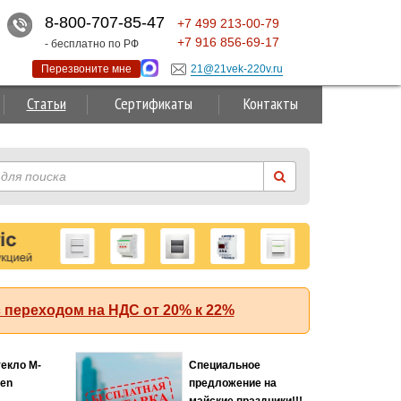
8-800-707-85-47
+7
499
213-00-79
+7
916
856-69-17
- бесплатно по РФ
Перезвоните мне
21@21vek-220v.ru
Статьи
Сертификаты
Контакты
 переходом на НДС от 20% к 22%
текло M-
Специальное
Хит
ten
предложение на
майские праздники!!!