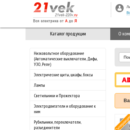
Л
В
Каталог продукции
О ком
Низковольтное оборудование
По
(Автоматические выключатели, Дифы,
УЗО, Реле)
Электрические щиты, шкафы, боксы
Лампы
Светильники и Прожектора
Ва
Электродвигатели и оборудование к
ним
Суперакци
мат ABB (АББ)
Рубильники, переключатели,
-4.0 50 кА с
разъединители
лируемой