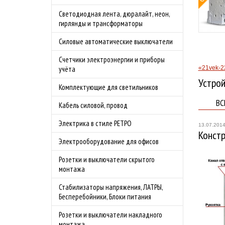
овой защитой
Светодиодная лента, дюралайт, неон,
 4.0А
гирлянды и трансформаторы
родаж!
Силовые автоматические выключатели
бности акции
Счетчики электроэнергии и приборы
«21vek-2
учёта
Устрой
Комплектующие для светильников
ВС
Кабель силовой, провод
Электрика в стиле РЕТРО
13.07.201
Конст
Электрооборудование для офисов
Розетки и выключатели скрытого
монтажа
Стабилизаторы напряжения, ЛАТРЫ,
Бесперебойники, Блоки питания
Розетки и выключатели накладного
монтажа