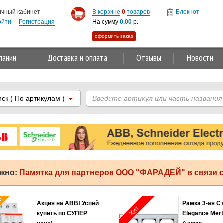
ичный кабинет
В корзине
0
товаров
Блокнот
ойти
Регистрация
На сумму
0,00
р.
оформить заказ
пании
Доставка и оплата
Отзывы
Новости
иск
( По артикулам )
жно:
Памятка для партнеров ООО "ФАРАДЕЙ" в связи с
я!
Акция на ABB! Успей
Рамка 3-ая С
Хит
купить по СУПЕР
Elegance Mer
цене!
Алмаз