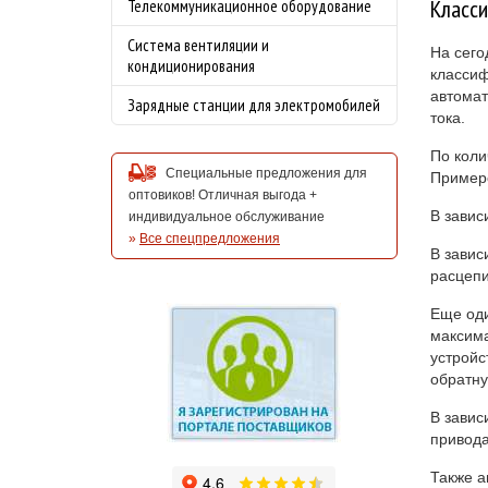
Класс
Телекоммуникационное оборудование
Система вентиляции и
На сего
кондиционирования
классиф
автомат
Зарядные станции для электромобилей
тока.
По коли
Специальные предложения для
Примеро
оптовиков! Отличная выгода +
В завис
индивидуальное обслуживание
»
Все спецпредложения
В завис
расцепи
Еще оди
максима
устройс
обратну
В завис
привода
Также а