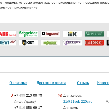
т модели, которые имеют заднее присоединение, переднее прис
альное присоединение.
О компании
Доставка и оплата
Отзывы
Новост
+7
499
213-00-79
Для заявок:
(тел. / факс)
21@21vek-220v.ru
M
+7
916
856-69-17
Для комм.