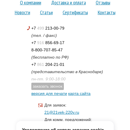
О компании
Доставка и оплата
Отзывы
Новости
Статьи
Сертификаты
Контакты
+7
499
213-00-79
(тел. / факс)
+7
916
856-69-17
8-800-707-85-47
(бесплатно по РФ)
+7
861
204-21-01
(представительство в Краснодаре)
пн-пт. 9:00-18:00
заказать звонок
версия для печати
карта сайта
Для заявок:
21@21vek-220v.ru
Для комм. предложений:
inf.21@yandex.ru
Уведомление об использовании cookie-