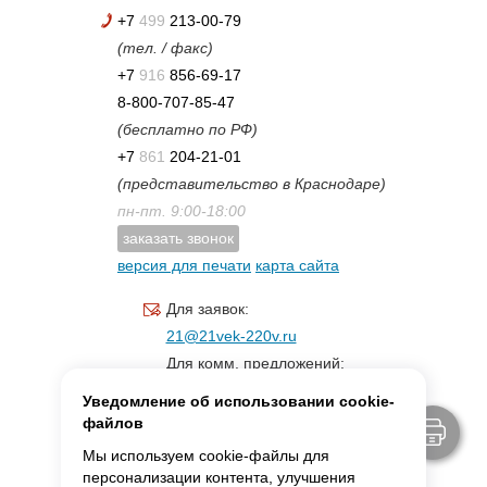
+7
499
213-00-79
(тел. / факс)
+7
916
856-69-17
8-800-707-85-47
(бесплатно по РФ)
+7
861
204-21-01
(представительство в Краснодаре)
пн-пт. 9:00-18:00
заказать звонок
версия для печати
карта сайта
Для заявок:
21@21vek-220v.ru
Для комм. предложений:
inf.21@yandex.ru
Уведомление об использовании cookie-
Для светотехники:
файлов
svet.21vek@mail.ru
Мы используем cookie-файлы для
персонализации контента, улучшения