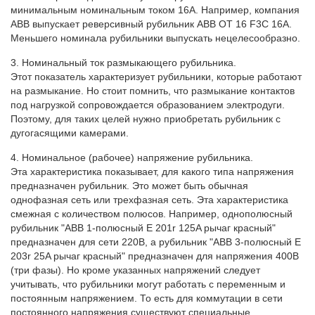
минимальным номинальным током 16А. Например, компания
АВВ выпускает реверсивный рубильник АВВ ОТ 16 F3C 16A.
Меньшего номинала рубильники выпускать нецелесообразно.
3. Номинальный ток размыкающего рубильника.
Этот показатель характеризует рубильники, которые работают
на размыкание. Но стоит помнить, что размыкание контактов
под нагрузкой сопровождается образованием электродуги.
Поэтому, для таких целей нужно приобретать рубильник с
дугогасящими камерами.
4. Номинальное (рабочее) напряжение рубильника.
Эта характеристика показывает, для какого типа напряжения
предназначен рубильник. Это может быть обычная
однофазная сеть или трехфазная сеть. Эта характеристика
смежная с количеством полюсов. Например, однополюсный
рубильник "ABB 1-полюсный Е 201r 125A рычаг красный"
предназначен для сети 220В, а рубильник "ABB 3-полюсный Е
203r 25A рычаг красный" предназначен для напряжения 400В
(три фазы). Но кроме указанных напряжений следует
учитывать, что рубильники могут работать с переменным и
постоянным напряжением. То есть для коммутации в сети
постоянного напряжения существуют специальные