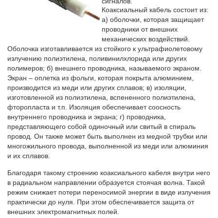
сигналов.
Коаксиальный кабель состоит из:
а) оболочки, которая защищает
проводники от внешних
механических воздействий.
Оболочка изготавливается из стойкого к ультрафиолетовому
излучению полиэтилена, поливинилхлорида или других
полимеров; б) внешнего проводника, называемого экраном.
Экран – оплетка из фольги, которая покрыта алюминием,
производится из меди или других сплавов; в) изоляции,
изготовленной из полиэтилена, вспененного полиэтилена,
фторопласта и т.п. Изоляция обеспечивает соосность
внутреннего проводника и экрана; г) проводника,
представляющего собой одиночный или свитый в спираль
провод. Он также может быть выполнен из медной трубки или
многожильного провода, выполненной из меди или алюминия
и их сплавов.
Благодаря такому строению коаксиального кабеля внутри него
в радиальном направлении образуется стоячая волна. Такой
режим снижает потери переносимой энергии в виде излучения
практически до нуля. При этом обеспечивается защита от
внешних электромагнитных полей.