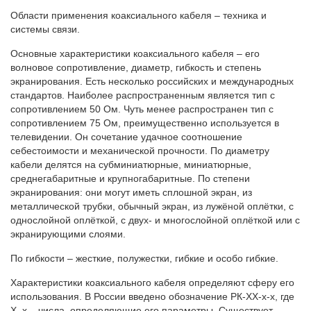
Области применения коаксиального кабеля – техника и
системы связи.
Основные характеристики коаксиального кабеля – его
волновое сопротивление, диаметр, гибкость и степень
экранирования. Есть несколько российских и международных
стандартов. Наиболее распространенным является тип с
сопротивлением 50 Ом. Чуть менее распространен тип с
сопротивлением 75 Ом, преимущественно используется в
телевидении. Он сочетание удачное соотношение
себестоимости и механической прочности. По диаметру
кабели делятся на субминиатюрные, миниатюрные,
среднегабаритные и крупногабаритные. По степени
экранирования: они могут иметь сплошной экран, из
металлической трубки, обычный экран, из лужёной оплётки, с
однослойной оплёткой, с двух- и многослойной оплёткой или с
экранирующими слоями.
По гибкости – жесткие, полужестки, гибкие и особо гибкие.
Характеристики коаксиального кабеля определяют сферу его
использования. В России введено обозначение РК-ХХ-х-х, где
Х, х – числа, определяющие его параметры. Существует