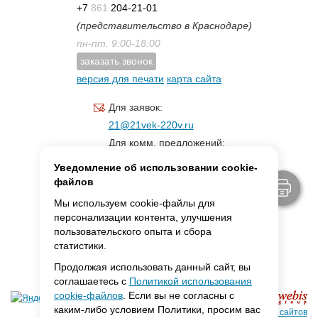
+7
861
204-21-01
(представительство в Краснодаре)
пн-пт. 9:00-18:00
заказать звонок
версия для печати
карта сайта
Для заявок:
21@21vek-220v.ru
Для комм. предложений:
inf.21@yandex.ru
Уведомление об использовании cookie-
Для светотехники:
файлов
svet.21vek@mail.ru
Мы используем cookie-файлы для
персонализации контента, улучшения
пользовательского опыта и сбора
MAX:
ссылка для связи
статистики.
Продолжая использовать данный сайт, вы
соглашаетесь с
Политикой использования
cookie-файлов
. Если вы не согласны с
каким-либо условием Политики, просим вас
Создание сайтов