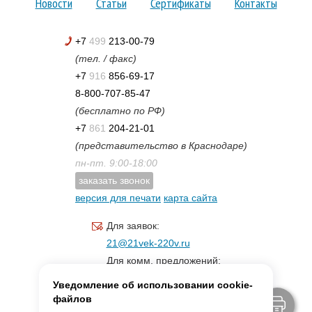
Новости
Статьи
Сертификаты
Контакты
+7
499
213-00-79
(тел. / факс)
+7
916
856-69-17
8-800-707-85-47
(бесплатно по РФ)
+7
861
204-21-01
(представительство в Краснодаре)
пн-пт. 9:00-18:00
заказать звонок
версия для печати
карта сайта
Для заявок:
21@21vek-220v.ru
Для комм. предложений:
inf.21@yandex.ru
Уведомление об использовании cookie-
Для светотехники:
файлов