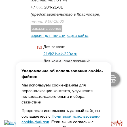
(бесплатно по РФ)
+7
861
204-21-01
(представительство в Краснодаре)
пн-пт. 9:00-18:00
заказать звонок
версия для печати
карта сайта
Для заявок:
21@21vek-220v.ru
Для комм. предложений:
inf.21@yandex.ru
Уведомление об использовании cookie-
Для светотехники:
файлов
svet.21vek@mail.ru
Мы используем cookie-файлы для
персонализации контента, улучшения
пользовательского опыта и сбора
MAX:
ссылка для связи
статистики.
Продолжая использовать данный сайт, вы
соглашаетесь с
Политикой использования
cookie-файлов
. Если вы не согласны с