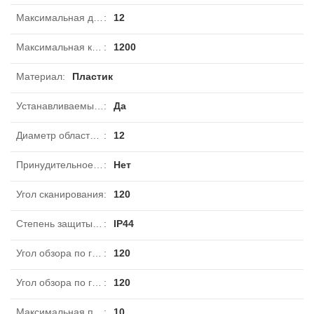
Максимальная дальность боковая
:
12
Максимальная коммутируемая мощность
:
1200
Материал
:
Пластик
Устанавливаемый порог срабатывания
:
Да
Диаметр области обнаружения на полу
:
12
Принудительное отключение
:
Нет
Угол сканирования
:
120
Степень защиты IP
:
IP44
Угол обзора по горизонтали с
:
120
Угол обзора по горизонтали по
:
120
Максимальная продолжительность включения
:
10