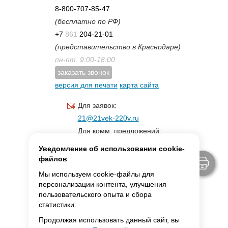
8-800-707-85-47
(бесплатно по РФ)
+7
861
204-21-01
(представительство в Краснодаре)
пн-пт. 9:00-18:00
заказать звонок
версия для печати
карта сайта
Для заявок:
21@21vek-220v.ru
Для комм. предложений:
inf.21@yandex.ru
Уведомление об использовании cookie-
Для светотехники:
файлов
svet.21vek@mail.ru
Мы используем cookie-файлы для
персонализации контента, улучшения
пользовательского опыта и сбора
MAX:
ссылка для связи
статистики.
Продолжая использовать данный сайт, вы