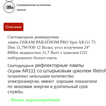
Своевременное исполнение
заказов.
Описание
Светодиодная диммируемая
лампа OSRAM PARATHOM PRO Spot AR111 75
Dim 11,7W/930 12 Вольт, угол излучения 24°
800lm мощностью 11,7 Ватт с цоколем G53
нейтрального белого света.
рефлекторные
лампы
Светодиодные
AR111
со
штырьковым
цоколем
Retrof
Oсрам
шое количество
потребляют неболь
электроэнергии, имеют хорошие показатели
по экономии энергии и длительный срок
службы.
– Низкое энергопотребление