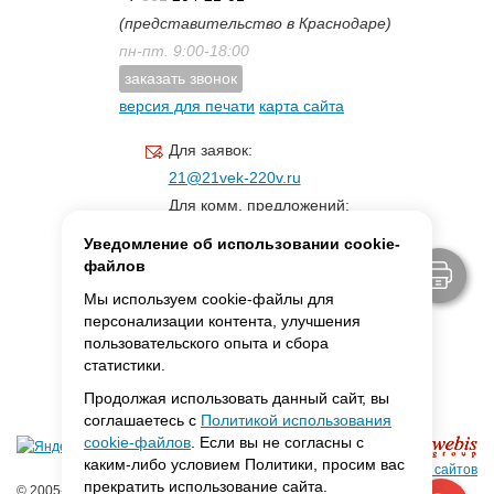
(представительство в Краснодаре)
пн-пт. 9:00-18:00
заказать звонок
версия для печати
карта сайта
Для заявок:
21@21vek-220v.ru
Для комм. предложений:
inf.21@yandex.ru
Уведомление об использовании cookie-
Для светотехники:
файлов
svet.21vek@mail.ru
Мы используем cookie-файлы для
персонализации контента, улучшения
пользовательского опыта и сбора
MAX:
ссылка для связи
статистики.
Продолжая использовать данный сайт, вы
соглашаетесь с
Политикой использования
cookie-файлов
. Если вы не согласны с
каким-либо условием Политики, просим вас
Создание сайтов
прекратить использование сайта.
© 2005-2026 ООО «Фарадей»