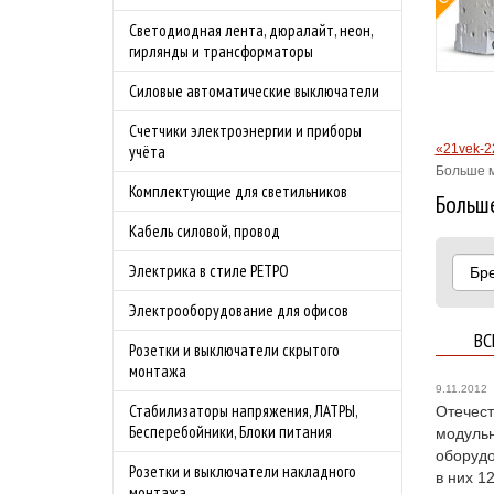
овой защитой
Светодиодная лента, дюралайт, неон,
 4.0А
гирлянды и трансформаторы
родаж!
Силовые автоматические выключатели
бности акции
Счетчики электроэнергии и приборы
«21vek-2
учёта
Больше м
Комплектующие для светильников
Больше
Кабель силовой, провод
Электрика в стиле РЕТРО
Бр
Электрооборудование для офисов
ВС
Розетки и выключатели скрытого
монтажа
9.11.2012
Стабилизаторы напряжения, ЛАТРЫ,
Отечест
Бесперебойники, Блоки питания
модульн
оборудо
Розетки и выключатели накладного
в них 1
монтажа