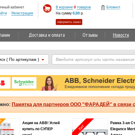
ичный кабинет
В корзине
0
товаров
Блокнот
ойти
Регистрация
На сумму
0,00
р.
оформить заказ
пании
Доставка и оплата
Отзывы
Новости
иск
( По артикулам )
жно:
Памятка для партнеров ООО "ФАРАДЕЙ" в связи с
я!
Акция на ABB! Успей
Рамка 3-ая С
Хит
купить по СУПЕР
Elegance Mer
цене!
Алмаз