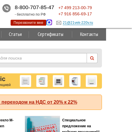
8-800-707-85-47
+7
499
213-00-79
+7
916
856-69-17
- бесплатно по РФ
Перезвоните мне
21@21vek-220v.ru
Статьи
Сертификаты
Контакты
 переходом на НДС от 20% к 22%
текло M-
Специальное
Хит
ten
предложение на
майские праздники!!!