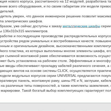
кция нового корпуса, рассчитанного на 12 модулей, разработана 
ние всего оборудования, и по своим габаритам эти модели прево
дителей.
дитель уверен, что данное инженерное решение позволит максима
ипа электрических шкафов.
бразом, уже сейчас доступны к заказу
металлические шкафы
серии
ы 136х310х315 миллиметров.
работке и последующем производстве распределительных корпус
устройства рядом уникальных и востребованных качеств: повышенн
нным и оригинальным дизайном, высококачественными комплекту
йкого пластика, из которых выполнены многие элементы шкафа, его
ря съемной монтажной раме обеспечивается возможность осуществ
жет быть установлена на рабочем столе. Эффективные и многоф
ые вводы обеспечивают прокладку кабелей различного сечения, а з
ающих винтов на основе системы CLICK, осуществляется практич
одели модульных корпусов серии UNIVERSAL предлагаются покупа
еративную панель, монтажную раму, шины PE и N, заглушки, кабе
 на различные типы поверхностей, а также комплекты заземления
 маркировки. Такой богатый выбор комплектующих гарантирует пол