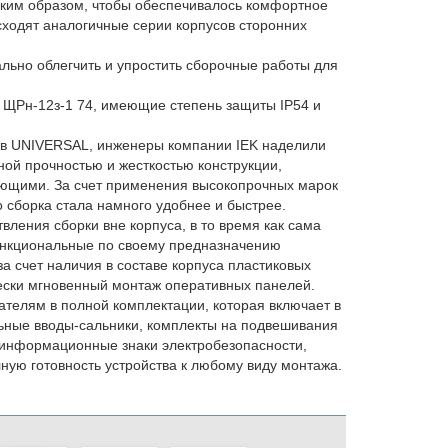
таким образом, чтобы обеспечивалось комфортное
сходят аналогичные серии корпусов сторонних
льно облегчить и упростить сборочные работы для
 ЩРн-12з-1 74, имеющие степень защиты IP54 и
ов UNIVERSAL, инженеры компании IEK наделили
ой прочностью и жесткостью конструкции,
ющими. За счет применения высокопрочных марок
 сборка стала намного удобнее и быстрее.
ления сборки вне корпуса, в то время как сама
ункциональные по своему предназначению
а счет наличия в составе корпуса пластиковых
ески мгновенный монтаж оперативных панелей.
телям в полной комплектации, которая включает в
льные вводы-сальники, комплекты на подвешивания
, информационные знаки электробезопасности,
ную готовность устройства к любому виду монтажа.