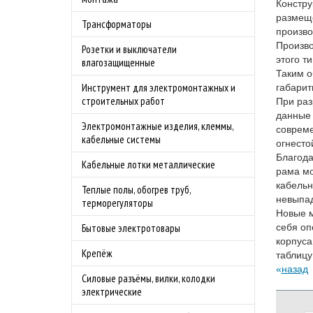
Констру
размеще
Трансформаторы
произво
Произво
Розетки и выключатели
этого т
влагозащищенные
Таким о
Инструмент для электромонтажных и
габарит
строительных работ
При раз
данные 
Электромонтажные изделия, клеммы,
совреме
кабельные системы
огнесто
Благода
Кабельные лотки металлические
рама мо
кабельн
Теплые полы, обогрев труб,
невыпад
терморегуляторы
Новые м
себя оп
Бытовые электротовары
корпуса
Крепёж
таблицу
назад
Силовые разъёмы, вилки, колодки
электрические