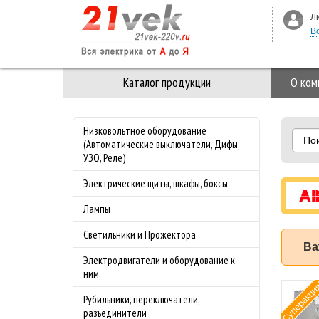
Л
В
Каталог продукции
О ком
Низковольтное оборудование
По
(Автоматические выключатели, Дифы,
УЗО, Реле)
Электрические щиты, шкафы, боксы
Лампы
Светильники и Прожектора
Ва
Электродвигатели и оборудование к
ним
Суперакци
мат ABB (АББ)
Рубильники, переключатели,
-4.0 50 кА с
разъединители
лируемой