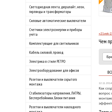
Бесплатная доставка
Светодиодная лента, дюралайт, неон,
одробности акции
по Москве в
гирлянды и трансформаторы
преддверии сезона
Силовые автоматические выключатели
шашлыков.
Подробности акции
Счетчики электроэнергии и приборы
«21vek-2
учёта
Чем п
Комплектующие для светильников
Кабель силовой, провод
Бр
Электрика в стиле РЕТРО
Электрооборудование для офисов
ВС
Розетки и выключатели скрытого
12.11.2014
монтажа
Как соз
Стабилизаторы напряжения, ЛАТРЫ,
вопрос 
Бесперебойники, Блоки питания
монтажо
эффекти
Розетки и выключатели накладного
Теплы
монтажа