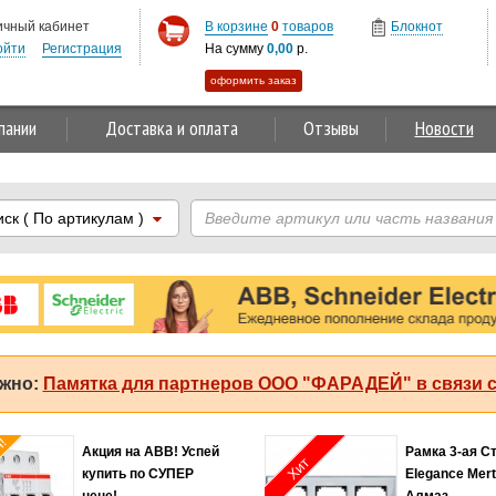
ичный кабинет
В корзине
0
товаров
Блокнот
ойти
Регистрация
На сумму
0,00
р.
оформить заказ
пании
Доставка и оплата
Отзывы
Новости
иск
( По артикулам )
жно:
Памятка для партнеров ООО "ФАРАДЕЙ" в связи с
Хит продаж!
Соединитель 2,5мм2
Автомат 
ит
оранжевый Legrand
MS116-4.0
Capvis
регулиру