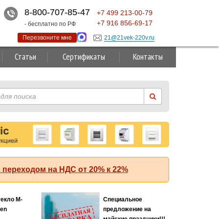
8-800-707-85-47
+7
499
213-00-79
+7
916
856-69-17
- бесплатно по РФ
Перезвоните мне
21@21vek-220v.ru
Статьи
Сертификаты
Контакты
 переходом на НДС от 20% к 22%
Суперакция!
ABB (АББ)
 50 кА с
емой