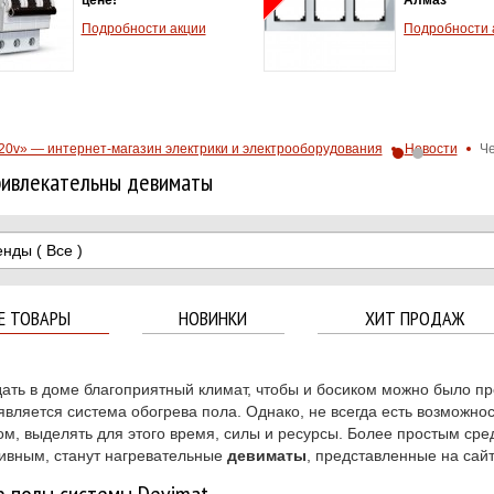
тепловой
Подробности акции
2.5A - 4.0
Хит прода
Подробнос
20v» — интернет-магазин электрики и электрооборудования
Новости
Че
ривлекательны девиматы
енды
( Все )
Е ТОВАРЫ
НОВИНКИ
ХИТ ПРОДАЖ
дать в доме благоприятный климат, чтобы и босиком можно было пр
является система обогрева пола. Однако, не всегда есть возможнос
м, выделять для этого время, силы и ресурсы. Более простым сред
вным, станут нагревательные
девиматы
, представленные на сайт
е полы системы Devimat