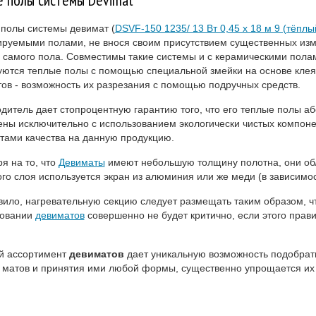
полы системы девимат (
DSVF-150 1235/ 13 Вт 0,45 x 18 м 9 (тёплы
руемыми полами, не внося своим присутствием существенных из
 самого пола. Совместимы такие системы и с керамическими полам
ются теплые полы с помощью специальной змейки на основе клея
ов - возможность их разрезания с помощью подручных средств.
дитель дает стопроцентную гарантию того, что его теплые полы аб
ны исключительно с использованием экологически чистых компоне
тами качества на данную продукцию.
я на то, что
Девиматы
имеют небольшую толщину полотна, они обл
го слоя используется экран из алюминия или же меди (в зависимос
вило, нагревательную секцию следует размещать таким образом, что
зовании
девиматов
совершенно не будет критично, если этого прави
й ассортимент
девиматов
дает уникальную возможность подобрать
 матов и принятия ими любой формы, существенно упрощается их