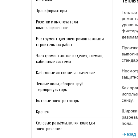
Трансформаторы
Теплые 
ремонти
Розетки и выключатели
уровень
влагозащищенные
фиксиру
девимат
Инструмент для электромонтажных и
строительных работ
Произво
выполне
Электромонтажные изделия, клеммы,
стандар
кабельные системы
Несмотр
Кабельные лотки металлические
защитно
Теплые полы, обогрев труб,
Как пра
терморегуляторы
исполь
снизу.
Бытовые электротовары
Широки
Крепёж
разреза
Силовые разъёмы, вилки, колодки
пола.
электрические
назад