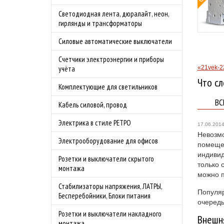
овой защитой
Светодиодная лента, дюралайт, неон,
 4.0А
гирлянды и трансформаторы
родаж!
Силовые автоматические выключатели
бности акции
Счетчики электроэнергии и приборы
«21vek-2
учёта
Что сл
Комплектующие для светильников
ВС
Кабель силовой, провод
Электрика в стиле РЕТРО
17.06.201
Невозмо
Электрооборудование для офисов
помещен
индивид
Розетки и выключатели скрытого
только 
монтажа
можно п
Стабилизаторы напряжения, ЛАТРЫ,
Популяр
Бесперебойники, Блоки питания
очередь
Розетки и выключатели накладного
Внешн
монтажа