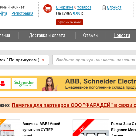
ичный кабинет
В корзине
0
товаров
Блокнот
ойти
Регистрация
На сумму
0,00
р.
оформить заказ
пании
Доставка и оплата
Отзывы
Новости
иск
( По артикулам )
жно:
Памятка для партнеров ООО "ФАРАДЕЙ" в связи с
я!
Акция на ABB! Успей
Рамка 3-ая С
Хит
купить по СУПЕР
Elegance Mer
цене!
Алмаз