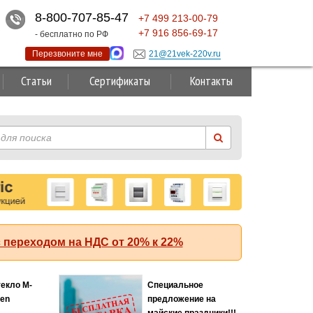
8-800-707-85-47
+7
499
213-00-79
+7
916
856-69-17
- бесплатно по РФ
Перезвоните мне
21@21vek-220v.ru
Статьи
Сертификаты
Контакты
 переходом на НДС от 20% к 22%
текло M-
Специальное
Хит
ten
предложение на
майские праздники!!!