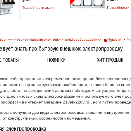
Подробности акции
Подробности 
20v» — интернет-магазин электрики и электрооборудования
Новости
Чт
едует знать про бытовую внешнюю электропроводку
Е ТОВАРЫ
НОВИНКИ
ХИТ ПРОДАЖ
4
жно себе представить современное помещение без электропроводки
ие имеет свои конструктивные особенности, а также беря во вни
уальности, на сегодняшний день мы наблюдаем ситуацию, когда х
согласно типовых схем электроснабжения и используемого электро
риобрести в интернет магазине 21vek-220v.ru), но и путем проведе
ность получили два вида электропроводки: внешняя и внутренняя. 
, от конструктивных особенностей помещения.
яя электропроводка