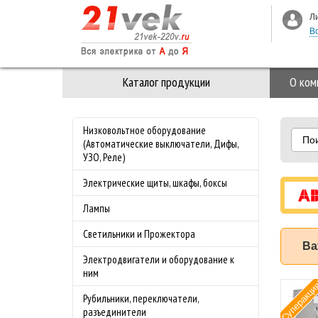
Л
В
Каталог продукции
О ком
Низковольтное оборудование
По
(Автоматические выключатели, Дифы,
УЗО, Реле)
Электрические щиты, шкафы, боксы
Лампы
Светильники и Прожектора
Ва
Электродвигатели и оборудование к
ним
Суперакци
мат ABB (АББ)
Рубильники, переключатели,
-4.0 50 кА с
разъединители
лируемой