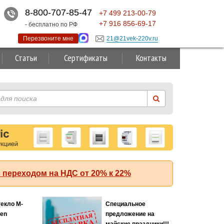
8-800-707-85-47
+7
499
213-00-79
+7
916
856-69-17
- бесплатно по РФ
Перезвоните мне
21@21vek-220v.ru
Статьи
Сертификаты
Контакты
 переходом на НДС от 20% к 22%
Суперакция!
 (АББ)
кА с
й