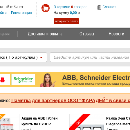
ичный кабинет
В корзине
0
товаров
Блокнот
ойти
Регистрация
На сумму
0,00
р.
оформить заказ
пании
Доставка и оплата
Отзывы
Новости
иск
( По артикулам )
жно:
Памятка для партнеров ООО "ФАРАДЕЙ" в связи с
Хит продаж!
Соединитель 2,5мм2
Автомат ABB
оранжевый Legrand
MS116-4.0 50 
Capvis
регулируемо