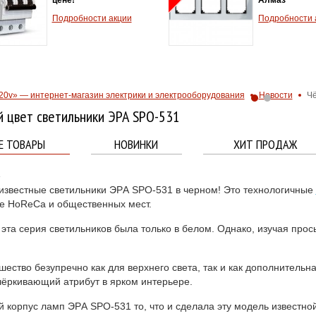
тепловой защ
Подробности акции
2.5A - 4.0А
Хит продаж!
Подробности 
20v» — интернет-магазин электрики и электрооборудования
Новости
Чё
 цвет светильники ЭРА SPO-531
Е ТОВАРЫ
НОВИНКИ
ХИТ ПРОДАЖ
4
известные светильники ЭPА SРO-531 в черном! Это технологичные
е HoReCa и общественных мест.
эта серия светильников была только в белом. Однако, изучая прос
шество безупречно как для верхнего света, так и как дополнительн
чёркивающий атрибут в ярком интерьере.
 корпус ламп ЭPА SРO-531 то, что и сделала эту модель известн