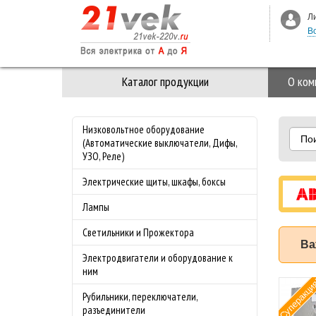
Л
В
Каталог продукции
О ком
Низковольтное оборудование
По
(Автоматические выключатели, Дифы,
УЗО, Реле)
Электрические щиты, шкафы, боксы
Лампы
Светильники и Прожектора
Ва
Электродвигатели и оборудование к
ним
 3-ая Стекло M-
Специальное
Хит
Рубильники, переключатели,
nce Merten
предложение на
разъединители
з
майские праздники!!!