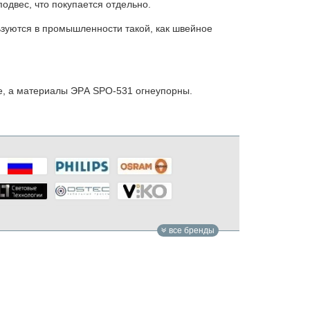
одвес, что покупается отдельно.
ьзуются в промышленности такой, как швейное
, а материалы ЭPА SРO-531 огнеупорны.
все бренды