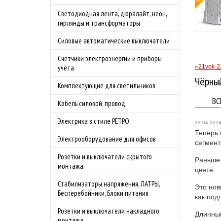
Бесплатная доставка
Светодиодная лента, дюралайт, неон,
бности акции
по Москве в
гирлянды и трансформаторы
преддверии сезона
Силовые автоматические выключатели
шашлыков.
Подробности акции
Счетчики электроэнергии и приборы
«21vek-2
учёта
Чёрный
Комплектующие для светильников
ВС
Кабель силовой, провод
Электрика в стиле РЕТРО
23.04.202
Теперь 
Электрооборудование для офисов
сегмент
Розетки и выключатели скрытого
Раньше 
монтажа
цвете.
Стабилизаторы напряжения, ЛАТРЫ,
Это нов
Бесперебойники, Блоки питания
как под
Розетки и выключатели накладного
Длинный
монтажа