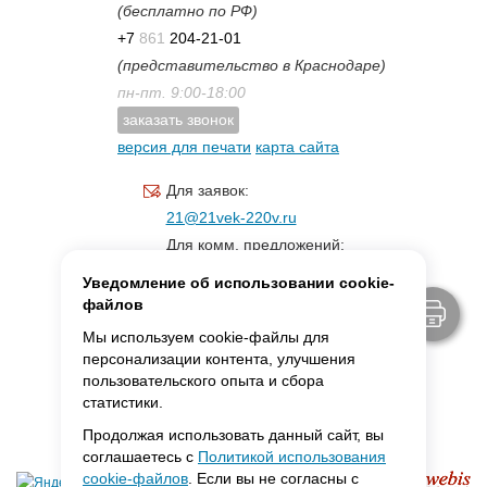
(бесплатно по РФ)
+7
861
204-21-01
(представительство в Краснодаре)
пн-пт. 9:00-18:00
заказать звонок
версия для печати
карта сайта
Для заявок:
21@21vek-220v.ru
Для комм. предложений:
inf.21@yandex.ru
Уведомление об использовании cookie-
Для светотехники:
файлов
svet.21vek@mail.ru
Мы используем cookie-файлы для
персонализации контента, улучшения
пользовательского опыта и сбора
MAX:
ссылка для связи
статистики.
Продолжая использовать данный сайт, вы
соглашаетесь с
Политикой использования
cookie-файлов
. Если вы не согласны с