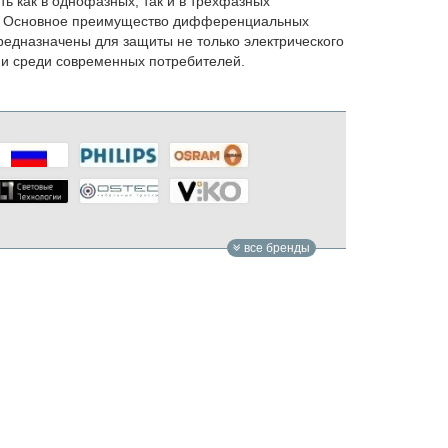
 как в однофазных, так и в трехфазных
го. Основное преимущество дифференциальных
редназначены для защиты не только электрического
ми среди современных потребителей.
все бренды