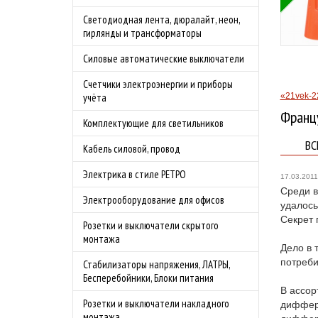
Бесплатная доставка
Светодиодная лента, дюралайт, неон,
бности акции
по Москве в
гирлянды и трансформаторы
преддверии сезона
Силовые автоматические выключатели
шашлыков.
Подробности акции
Счетчики электроэнергии и приборы
«21vek-2
учёта
Франц
Комплектующие для светильников
ВС
Кабель силовой, провод
Электрика в стиле РЕТРО
17.03.2011
Среди в
Электрооборудование для офисов
удалось
Секрет 
Розетки и выключатели скрытого
монтажа
Дело в 
потреби
Стабилизаторы напряжения, ЛАТРЫ,
Бесперебойники, Блоки питания
В ассор
Розетки и выключатели накладного
диффере
монтажа