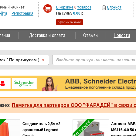
ичный кабинет
В корзине
0
товаров
Блокнот
ойти
Регистрация
На сумму
0,00
р.
оформить заказ
пании
Доставка и оплата
Отзывы
Новости
иск
( По артикулам )
жно:
Памятка для партнеров ООО "ФАРАДЕЙ" в связи с
Хит продаж!
Соединитель 2,5мм2
Автомат ABB
оранжевый Legrand
MS116-4.0 50 
Capvis
регулируемо