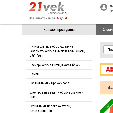
Л
В
Каталог продукции
О ком
Низковольтное оборудование
По
(Автоматические выключатели, Дифы,
УЗО, Реле)
Электрические щиты, шкафы, боксы
Лампы
Светильники и Прожектора
Ва
Электродвигатели и оборудование к
ним
 3-ая Стекло M-
Специальное
Хит
Рубильники, переключатели,
nce Merten
предложение на
разъединители
з
майские праздники!!!