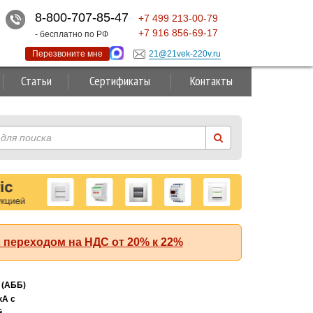
8-800-707-85-47
+7
499
213-00-79
+7
916
856-69-17
- бесплатно по РФ
Перезвоните мне
21@21vek-220v.ru
Статьи
Сертификаты
Контакты
 переходом на НДС от 20% к 22%
Суперакция!
 (АББ)
кА с
й