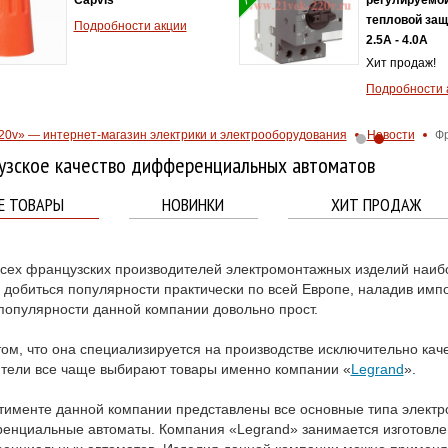
тепловой защ
Подробности акции
2.5A - 4.0А
Хит продаж!
Подробности 
20v» — интернет-магазин электрики и электрооборудования
Новости
Фр
узское качество дифференциальных автоматов
Е ТОВАРЫ
НОВИНКИ
ХИТ ПРОДАЖ
сех французских производителей электромонтажных изделий наиб
 добиться популярности практически по всей Европе, наладив импор
популярности данной компании довольно прост.
том, что она специализируется на производстве исключительно каче
тели все чаще выбирают товары именно компании «
Legrand
».
тименте данной компании представлены все основные типа электр
нциальные автоматы. Компания «Legrand» занимается изготовл