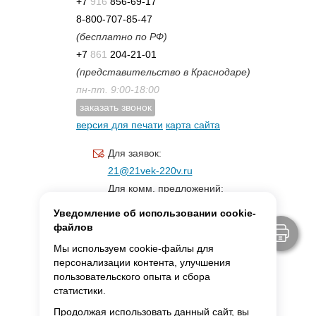
+7
916
856-69-17
8-800-707-85-47
(бесплатно по РФ)
+7
861
204-21-01
(представительство в Краснодаре)
пн-пт. 9:00-18:00
заказать звонок
версия для печати
карта сайта
Для заявок:
21@21vek-220v.ru
Для комм. предложений:
inf.21@yandex.ru
Уведомление об использовании cookie-
Для светотехники:
файлов
svet.21vek@mail.ru
Мы используем cookie-файлы для
персонализации контента, улучшения
пользовательского опыта и сбора
MAX:
ссылка для связи
статистики.
Продолжая использовать данный сайт, вы