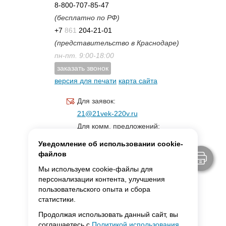
8-800-707-85-47
(бесплатно по РФ)
+7
861
204-21-01
(представительство в Краснодаре)
пн-пт. 9:00-18:00
заказать звонок
версия для печати
карта сайта
Для заявок:
21@21vek-220v.ru
Для комм. предложений:
inf.21@yandex.ru
Уведомление об использовании cookie-
Для светотехники:
файлов
svet.21vek@mail.ru
Мы используем cookie-файлы для
персонализации контента, улучшения
пользовательского опыта и сбора
MAX:
ссылка для связи
статистики.
Продолжая использовать данный сайт, вы
соглашаетесь с
Политикой использования