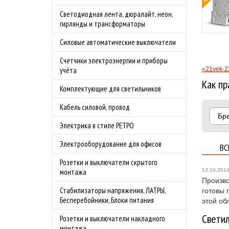
Бесплатная доставка
Светодиодная лента, дюралайт, неон,
Подробности акции
по Москве в
гирлянды и трансформаторы
преддверии сезона
Силовые автоматические выключатели
шашлыков.
Подробности акции
Счетчики электроэнергии и приборы
«21vek-2
учёта
Как пр
Комплектующие для светильников
Кабель силовой, провод
Бр
Электрика в стиле РЕТРО
Электрооборудование для офисов
ВС
Розетки и выключатели скрытого
13.10.201
монтажа
Произво
Стабилизаторы напряжения, ЛАТРЫ,
готовы 
Бесперебойники, Блоки питания
этой об
Светил
Розетки и выключатели накладного
монтажа