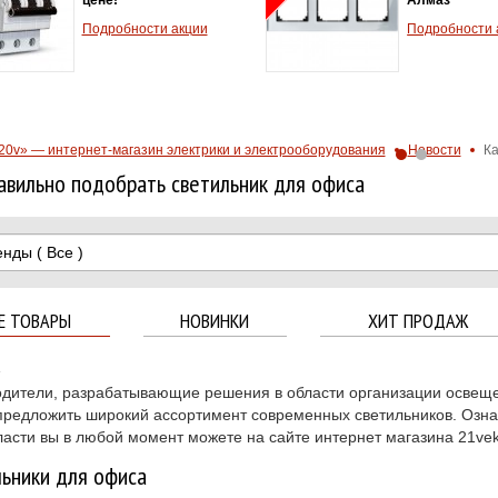
теплов
Подробности акции
2.5A - 
Хит пр
Подроб
20v» — интернет-магазин электрики и электрооборудования
Новости
Ка
авильно подобрать светильник для офиса
енды
( Все )
Е ТОВАРЫ
НОВИНКИ
ХИТ ПРОДАЖ
4
дители, разрабатывающие решения в области организации освещ
предложить широкий ассортимент современных светильников. Озна
ласти вы в любой момент можете на сайте интернет магазина 21vek
ьники для офиса