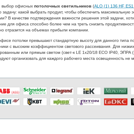
й выбор офисных
потолочных светильников
(
ALO (1) 136 HF ES1
 задачу: какой выбрать продукт, чтобы обеспечить максимальну
ми? В качестве подтверждения важности решения этой задачи, хот
ие для офиса способно более чем на треть снизить продуктивность
но отразится на объемах прибыли компании.
офисе потолки превышают стандартную высоту для данного типа по
ники с высоким коэффициентом светового рассеивания. Для низких
рованным или прямым светом (свет-к LE 1х20/18 ECO IP40, ЭПРА (
дуют организовать для каждого рабочего места освещенность не м