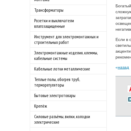
Богаты
Трансформаторы
сложную
затрата
Розетки и выключатели
освещен
влагозащищенные
негатив
Инструмент для электромонтажных и
Если в 
строительных работ
светиль
акценти
Электромонтажные изделия, клеммы,
рекомен
кабельные системы
назад
Кабельные лотки металлические
Теплые полы, обогрев труб,
терморегуляторы
Бытовые электротовары
Крепёж
Силовые разъёмы, вилки, колодки
электрические