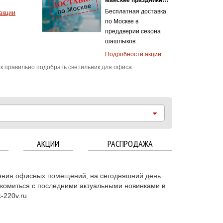
ой защитой
4.0А
одаж!
ности акции
к правильно подобрать светильник для офиса
АКЦИИ
РАСПРОДАЖА
ения офисных помещений, на сегодняшний день
комиться с последними актуальными новинками в
-220v.ru