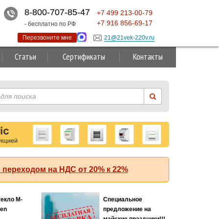
8-800-707-85-47
+7
499
213-00-79
+7
916
856-69-17
- бесплатно по РФ
Перезвоните мне
21@21vek-220v.ru
Статьи
Сертификаты
Контакты
 переходом на НДС от 20% к 22%
Суперакция!
т ABB (АББ)
.0 50 кА с
руемой