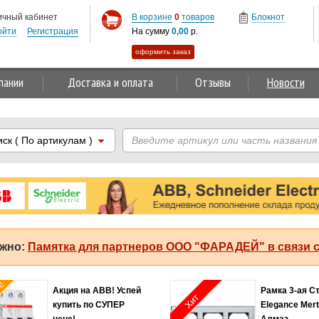
ичный кабинет
В корзине
0
товаров
Блокнот
ойти
Регистрация
На сумму
0,00
р.
оформить заказ
пании
Доставка и оплата
Отзывы
Новости
иск
( По артикулам )
жно:
Памятка для партнеров ООО "ФАРАДЕЙ" в связи с
Хит продаж!
Соединитель 2,5мм2
Автома
Хит
оранжевый Legrand
MS116-4
Capvis
регули