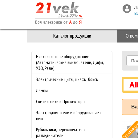
Л
В
Каталог продукции
О ком
Низковольтное оборудование
По
(Автоматические выключатели, Дифы,
УЗО, Реле)
Электрические щиты, шкафы, боксы
Лампы
Светильники и Прожектора
Ва
Электродвигатели и оборудование к
ним
Рамка 3-ая Стекло M-
Специальное
Рубильники, переключатели,
Elegance Merten
предложение на
разъединители
Алмаз
майские праздники!!!