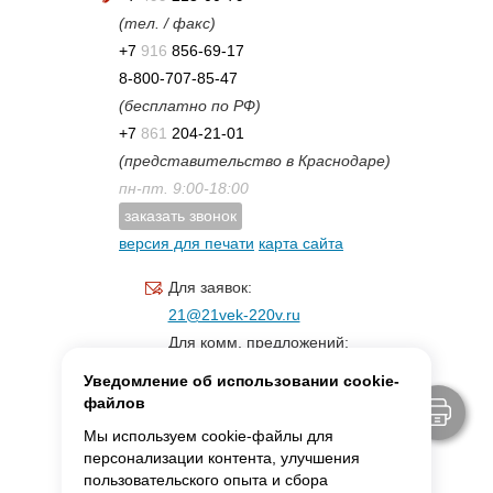
(тел. / факс)
+7
916
856-69-17
8-800-707-85-47
(бесплатно по РФ)
+7
861
204-21-01
(представительство в Краснодаре)
пн-пт. 9:00-18:00
заказать звонок
версия для печати
карта сайта
Для заявок:
21@21vek-220v.ru
Для комм. предложений:
inf.21@yandex.ru
Уведомление об использовании cookie-
Для светотехники:
файлов
svet.21vek@mail.ru
Мы используем cookie-файлы для
персонализации контента, улучшения
пользовательского опыта и сбора