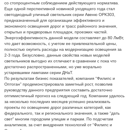
со стопроцентным соблюдением действующего норматива.
Еще одной перспективной новинкой уходящего года стал
светодиодный уличный светильник серии Авеню OPK303,
предназначенный для организации эффективного и
экономного освещения дорог и трасс районного значения,
открытых и придворовых площадок, проезжих частей.
Энергоэффективность данной модели составляет до 80 ЛмВт,
что дает возможность, с учетом ее привлекательной цены,
полностью окупить расходы на модернизацию освещения за
2-3 года. Безусловно, данные свойства новых моделей
светильников выгодно их отличают в сравнении с пока что
достаточно распространенными, но уже морально
устаревшими лампами серии ДНаТ.
По результатам бизнес показателей, компания “Филипс и
Оптоган” продемонстрировала заметный рост, позволив
руководству данного предприятия составить достаточно
оптимистичный прогноз на следующий год. Компании удалось
за несколько последних месяцев успешно реализовать
проекты по освещению дорог различных категорий, как
федерального, так и регионального значения, а также “дать
свет” многим городским улицам и паркам. По подсчетам
аналитиков, за счет внедрения технологий от “Филипс и