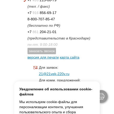
(тел. / факс)
+7
916
856-69-17
8-800-707-85-47
(бесплатно по РФ)
+7
861
204-21-01
(представительство в Краснодаре)
пн-пт. 9:00-18:00
заказать звонок
версия для печати
карта сайта
Для заявок:
21@21vek-220v.ru
Для комм. предложений:
inf.21@yandex.ru
Уведомление об использовании cookie-
Для светотехники:
файлов
svet.21vek@mail.ru
Мы используем cookie-файлы для
персонализации контента, улучшения
пользовательского опыта и сбора