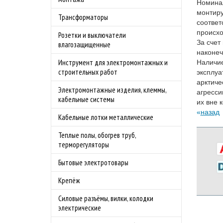
Номинал
монтиру
Трансформаторы
соответ
происхо
Розетки и выключатели
За счет
влагозащищенные
наконеч
Инструмент для электромонтажных и
Наличие
строительных работ
эксплуа
арктиче
Электромонтажные изделия, клеммы,
агресси
кабельные системы
их вне 
назад
Кабельные лотки металлические
Теплые полы, обогрев труб,
терморегуляторы
Бытовые электротовары
Крепёж
Силовые разъёмы, вилки, колодки
электрические