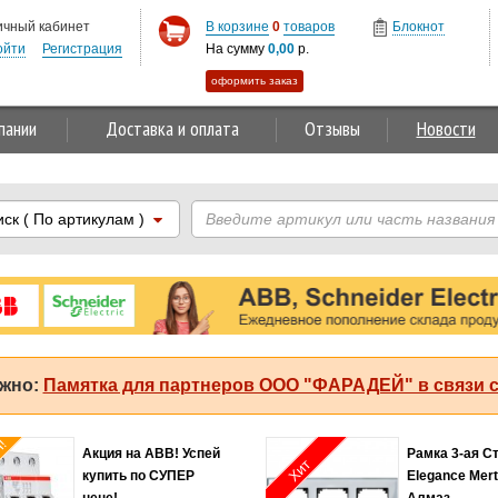
ичный кабинет
В корзине
0
товаров
Блокнот
ойти
Регистрация
На сумму
0,00
р.
оформить заказ
пании
Доставка и оплата
Отзывы
Новости
иск
( По артикулам )
жно:
Памятка для партнеров ООО "ФАРАДЕЙ" в связи с
я!
Акция на ABB! Успей
Рамка 3-ая С
Хит
купить по СУПЕР
Elegance Mer
цене!
Алмаз