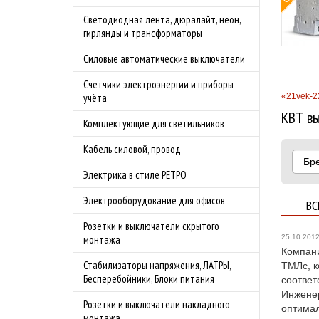
овой защитой
Светодиодная лента, дюралайт, неон,
 4.0А
гирлянды и трансформаторы
родаж!
Силовые автоматические выключатели
бности акции
Счетчики электроэнергии и приборы
«21vek-2
учёта
КВТ вы
Комплектующие для светильников
Кабель силовой, провод
Бр
Электрика в стиле РЕТРО
Электрооборудование для офисов
ВС
Розетки и выключатели скрытого
25.10.201
монтажа
Компан
Стабилизаторы напряжения, ЛАТРЫ,
ТМЛс, к
Бесперебойники, Блоки питания
соответ
Инженер
Розетки и выключатели накладного
оптимал
монтажа