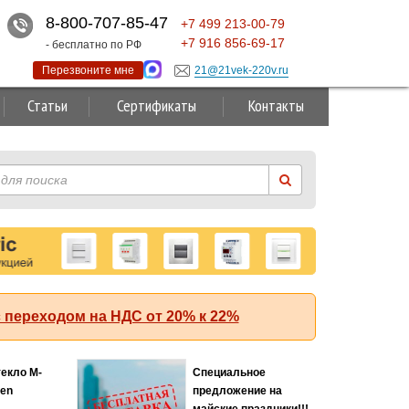
8-800-707-85-47
+7
499
213-00-79
+7
916
856-69-17
- бесплатно по РФ
Перезвоните мне
21@21vek-220v.ru
Статьи
Сертификаты
Контакты
 переходом на НДС от 20% к 22%
текло M-
Специальное
Хит
ten
предложение на
майские праздники!!!