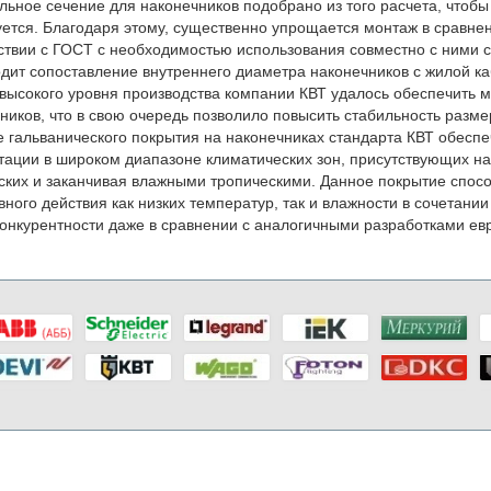
ьное сечение для наконечников подобрано из того расчета, чтобы
ется. Благодаря этому, существенно упрощается монтаж в сравнен
ствии с ГОСТ с необходимостью использования совместно с ними 
дит сопоставление внутреннего диаметра наконечников с жилой ка
 высокого уровня производства компании КВТ удалось обеспечить
ников, что в свою очередь позволило повысить стабильность разме
 гальванического покрытия на наконечниках стандарта КВТ обесп
тации в широком диапазоне климатических зон, присутствующих на
ских и заканчивая влажными тропическими. Данное покрытие спосо
вного действия как низких температур, так и влажности в сочетани
конкурентности даже в сравнении с аналогичными разработками ев