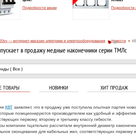
Подробности акции
Подробности 
20v» — интернет-магазин электрики и электрооборудования
Новости
КВ
пускает в продажу медные наконечники серии ТМЛс
енды
( Все )
Е ТОВАРЫ
НОВИНКИ
ХИТ ПРОДАЖ
2
ия
КВТ
заявляет, что в продажу уже поступила опытная партия но
оторые позиционируются производителем как удобный и эффектив
ствующих первому, второму и третьему классу гибкости.
ы компании тщательно рассчитали внутренний диаметр наконечни
ьное оконцевание для кабельных жил, соответствующих первому и 