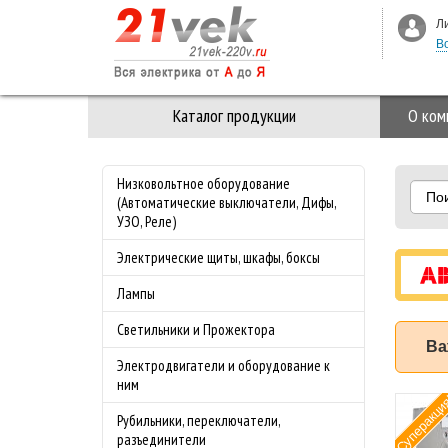
Л
В
Каталог продукции
О ком
Низковольтное оборудование
По
(Автоматические выключатели, Дифы,
УЗО, Реле)
Электрические щиты, шкафы, боксы
Лампы
Светильники и Прожектора
Ва
Электродвигатели и оборудование к
ним
Суперакци
мат ABB (АББ)
Рубильники, переключатели,
-4.0 50 кА с
разъединители
лируемой